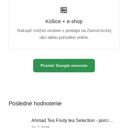
🏪
Košice + e-shop
Nakúpiť môžeš osobne v predajni na Zámočníckej
ulici alebo pohodlne online.
Pozrieť Google recenzie
Posledné hodnotenie
Ahmad Tea Fruity tea Selection - porciovaný čaj 60 sáčkov
Hodnotenie
21.7.2026