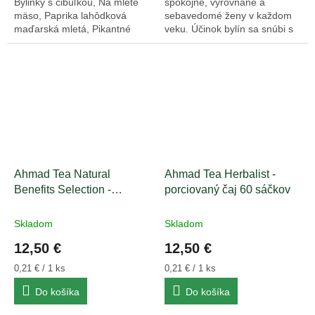
Bylinky s cibuľkou, Na mleté
spokojné, vyrovnané a
mäso, Paprika lahôdková
sebavedomé ženy v každom
maďarská mletá, Pikantné
veku. Účinok bylín sa snúbi s
korenie na hydinu a Šalátové
jemnou chuťou prírodnej
korenie.
arómy. Obsahuje 3 druhy
čajov: Krása, Očista a...
Ahmad Tea Natural
Ahmad Tea Herbalist -
Benefits Selection -
porciovaný čaj 60 sáčkov
porciovaný čaj 60 sáčkov
Skladom
Skladom
12,50 €
12,50 €
Jednotková
Jednotková
0,21 € / 1 ks
0,21 € / 1 ks
cena:
cena:
Do košíka
Do košíka