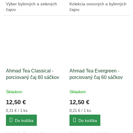
Výber bylinných a zelených
Kolekcia ovocných a bylinných
čajov.
čajov.
Ahmad Tea Classical -
Ahmad Tea Evergreen -
porciovaný čaj 60 sáčkov
porciovaný čaj 60 sáčkov
Skladom
Skladom
12,50 €
12,50 €
Jednotková
Jednotková
0,21 € / 1 ks
0,21 € / 1 ks
cena:
cena:
Do košíka
Do košíka