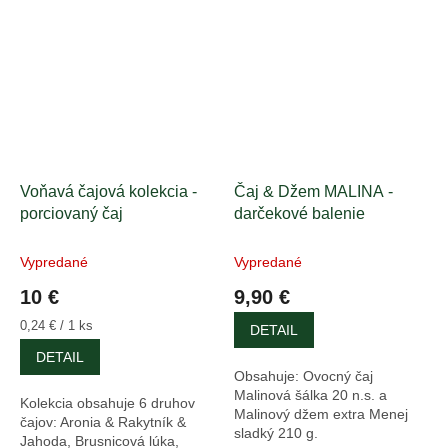
Voňavá čajová kolekcia -
Čaj & Džem MALINA -
porciovaný čaj
darčekové balenie
Vypredané
Vypredané
10 €
9,90 €
Jednotková
0,24 € / 1 ks
DETAIL
cena:
DETAIL
Obsahuje: Ovocný čaj
Malinová šálka 20 n.s. a
Kolekcia obsahuje 6 druhov
Malinový džem extra Menej
čajov: Aronia & Rakytník &
sladký 210 g.
Jahoda, Brusnicová lúka,