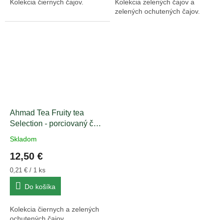
Kolekcia čiernych čajov.
Kolekcia zelených čajov a
zelených ochutených čajov.
Ahmad Tea Fruity tea
Selection - porciovaný čaj
60 sáčkov
Skladom
Priemerné
hodnotenie
12,50 €
produktu
je
Jednotková
0,21 € / 1 ks
5,0
cena:
Do košíka
z
5
hviezdičiek.
Kolekcia čiernych a zelených
ochutených čajov.