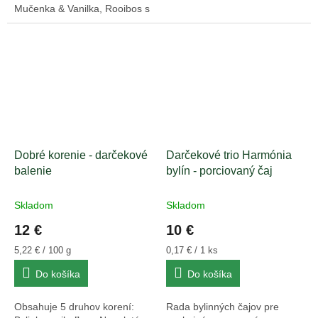
Mučenka & Vanilka, Rooibos s
citrónom a medovou
príchuťou, So šípkami a
rumančekom a Zahrievací
so...
Dobré korenie - darčekové
Darčekové trio Harmónia
balenie
bylín - porciovaný čaj
Skladom
Skladom
12 €
10 €
Jednotková
Jednotková
5,22 € / 100 g
0,17 € / 1 ks
cena:
cena:
Do košíka
Do košíka
Obsahuje 5 druhov korení:
Rada bylinných čajov pre