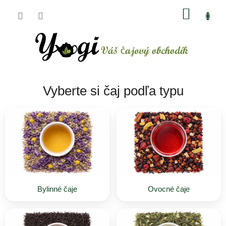
Prejsť
NÁKU
na
obsah
KOŠÍK
Vyberte si čaj podľa typu
Bylinné čaje
Ovocné čaje