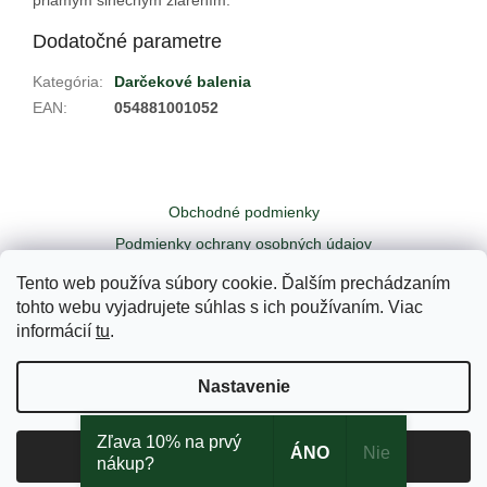
Dodatočné parametre
Kategória
:
Darčekové balenia
EAN
:
054881001052
Z
á
Obchodné podmienky
p
ä
Podmienky ochrany osobných údajov
t
Odstúpiť od zmluvy tu
Kontakty
Tento web používa súbory cookie. Ďalším prechádzaním
i
tohto webu vyjadrujete súhlas s ich používaním. Viac
e
informácií
tu
.
Vytvoril Shoptet
Nastavenie
Copyright 2026
Yogi - Váš čajový obchodík
. Všetky práva
Zľava 10% na prvý
ÁNO
Nie
Súhlasím
vyhradené.
Upraviť nastavenie cookies
nákup?