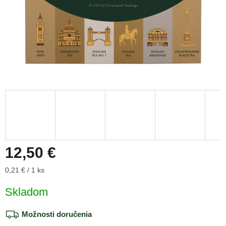
12,50 €
Jednotková
0,21 € / 1 ks
cena:
Skladom
Možnosti doručenia