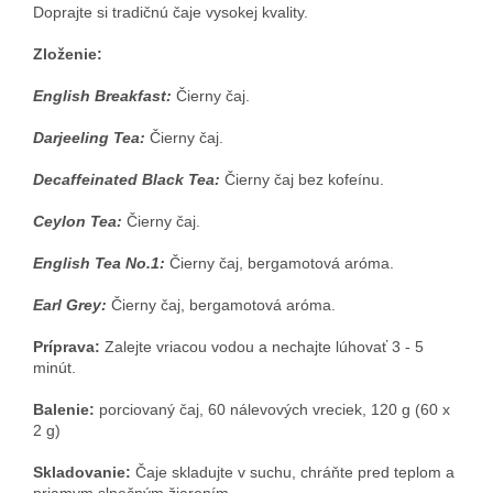
Doprajte si tradičnú čaje vysokej kvality.
Zloženie:
English Breakfast:
Čierny čaj.
Darjeeling Tea:
Čierny čaj.
Decaffeinated Black Tea:
Čierny čaj bez kofeínu.
Ceylon Tea:
Čierny čaj.
English Tea No.1:
Čierny čaj, bergamotová aróma.
Earl Grey:
Čierny čaj, bergamotová aróma.
Príprava:
Zalejte vriacou vodou a nechajte lúhovať 3 - 5
minút.
Balenie:
porciovaný čaj, 60
nálevových vreciek, 120 g (60 x
2 g)
Skladovanie:
Čaje skladujte v suchu, chráňte pred teplom a
priamym slnečným žiarením.