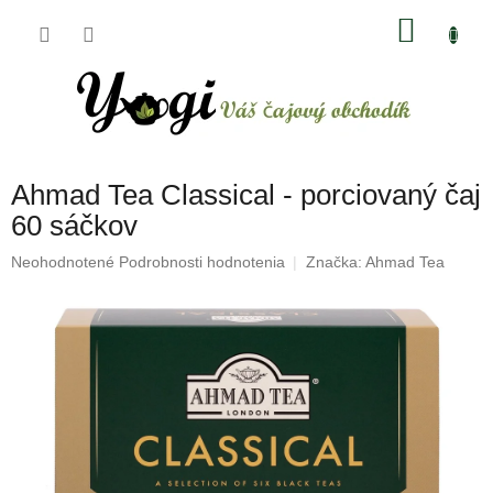
Prejsť
NÁKU
na
obsah
KOŠÍK
Ahmad Tea Classical - porciovaný čaj
60 sáčkov
Priemerné
Neohodnotené
Podrobnosti hodnotenia
Značka:
Ahmad Tea
hodnotenie
produktu
je
0,0
z
5
hviezdičiek.