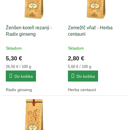
s
d
p
u
r
k
o
t
d
Ženšen koreň rezaný -
Zemežlč vňať - Herba
o
u
Radix ginseng
centaurii
v
k
t
Skladom
Skladom
o
5,30 €
2,80 €
v
Jednotková
Jednotková
26,50 € / 100 g
5,60 € / 100 g
cena:
cena:
Do košíka
Do košíka
Radix ginseng
Herba centaurii