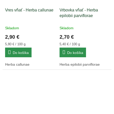
Vres vňať - Herba callunae
Vrbovka vňať - Herba
epilobii parviflorae
Skladom
Skladom
2,90 €
2,70 €
Jednotková
Jednotková
5,80 € / 100 g
5,40 € / 100 g
cena:
cena:
Do košíka
Do košíka
Herba callunae
Herba epilobii parviflorae