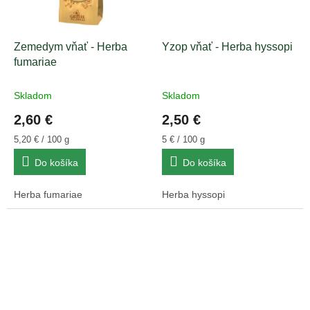
Zemedym vňať - Herba
Yzop vňať - Herba hyssopi
fumariae
Skladom
Skladom
2,60 €
2,50 €
Jednotková
Jednotková
5,20 € / 100 g
5 € / 100 g
cena:
cena:
Do košíka
Do košíka
Herba fumariae
Herba hyssopi