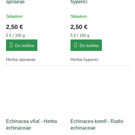
spiraeae
hyperici
Skladom
Skladom
2,50 €
2,50 €
Jednotková
Jednotková
5 € / 100 g
5 € / 100 g
cena:
cena:
Do košíka
Do košíka
Herba spiraeae
Herba hyperici
Echinacea vňať - Herba
Echinacea koreň - Radix
echinaceae
echinaceae