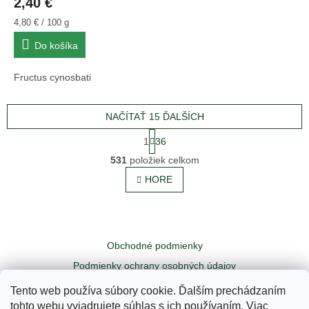
2,40 €
Jednotková
4,80 € / 100 g
cena:
Do košíka
Fructus cynosbati
NAČÍTAŤ 15 ĎALŠÍCH
S
1
36
t
O
r
531
položiek celkom
v
á
l
HORE
n
á
k
o
d
v
Z
a
a
c
á
n
i
Obchodné podmienky
p
i
e
ä
e
Podmienky ochrany osobných údajov
p
t
r
Odstúpiť od zmluvy tu
Kontakty
Tento web používa súbory cookie. Ďalším prechádzaním
i
v
tohto webu vyjadrujete súhlas s ich používaním. Viac