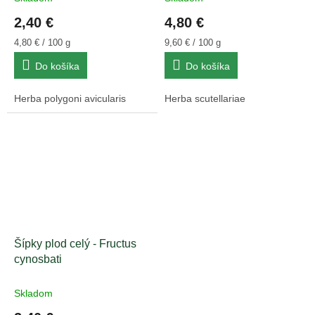
2,40 €
4,80 €
Jednotková
Jednotková
4,80 € / 100 g
9,60 € / 100 g
cena:
cena:
Do košíka
Do košíka
Herba polygoni avicularis
Herba scutellariae
Šípky plod celý - Fructus
cynosbati
Skladom