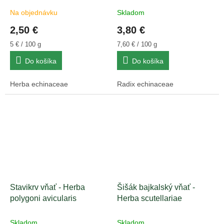
Na objednávku
Skladom
2,50 €
3,80 €
Jednotková
Jednotková
5 € / 100 g
7,60 € / 100 g
cena:
cena:
Do košíka
Do košíka
Herba echinaceae
Radix echinaceae
Stavikrv vňať - Herba
Šišák bajkalský vňať -
polygoni avicularis
Herba scutellariae
Skladom
Skladom