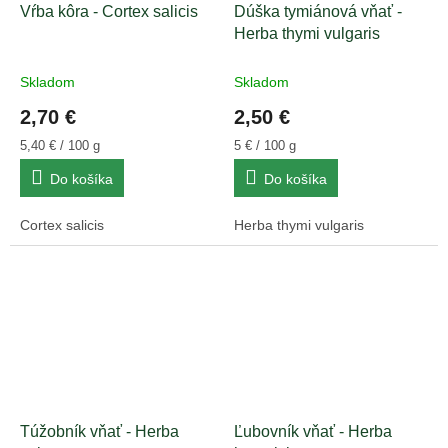
Vŕba kôra - Cortex salicis
Dúška tymiánová vňať -
Herba thymi vulgaris
Skladom
Skladom
2,70 €
2,50 €
Jednotková
Jednotková
5,40 € / 100 g
5 € / 100 g
cena:
cena:
Do košíka
Do košíka
Cortex salicis
Herba thymi vulgaris
Túžobník vňať - Herba
Ľubovník vňať - Herba