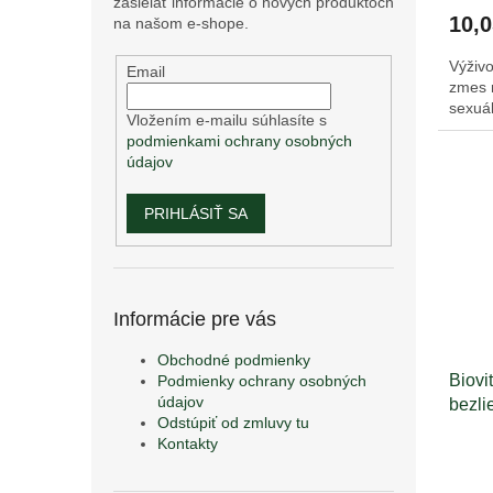
zasielať informácie o nových produktoch
10,0
na našom e-shope.
Výživo
Email
zmes n
sexuá
Vložením e-mailu súhlasíte s
podmienkami ochrany osobných
údajov
PRIHLÁSIŤ SA
Informácie pre vás
Obchodné podmienky
Biovit
Podmienky ochrany osobných
údajov
bezli
Odstúpiť od zmluvy tu
Kontakty