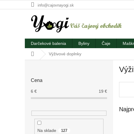
Prejsť
info@cajovnayogi.sk
na
obsah
Darčekové balenia
Byliny
Čaje
Maškr
Domov
Výživové doplnky
B
Výži
o
č
Cena
n
ý
6
€
19
€
p
a
Najpr
n
e
l
Na sklade
127