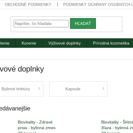
OBCHODNÉ PODMIENKY
PODMIENKY OCHRANY OSOBNÝCH 
HĽADAŤ
tenie
Korenie
Výživové doplnky
Prírodná kozmetika
vové doplnky
Bylinné tinktúry
Kapsule
edávanejšie
Biovitality - Zdravé
Biovitality - Štítn
prsia - bylinná zmes
žľaza - bylinná 