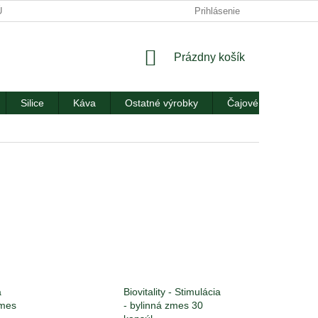
ÚDAJOV
ODSTÚPIŤ OD ZMLUVY TU
Prihlásenie
KONTAKTY
NÁKUPNÝ
Prázdny košík
KOŠÍK
Silice
Káva
Ostatné výrobky
Čajové príslušenstv
a
Biovitality - Stimulácia
zmes
- bylinná zmes 30