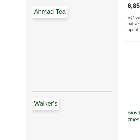
6,85
Ahmad Tea
Výživo
extrak
aj náh
Walker's
Biovi
zmes 