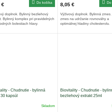
Do košíka
Do 
 €
8,05 €
vý doplnok. Bylinný bezliehový
Výživový doplnok. Bylinná zmes.
t. Bylinný komplex pri pravidelných
zmes na udržanie rovnováhy a
odných bolestiach hlavy.
optimálnej hladiny cholesterolu.
tality - Chudnutie - bylinná
Biovitality - Chudnutie - bylin
30 kapsúl
bezliehový extrakt 25ml
Skladom