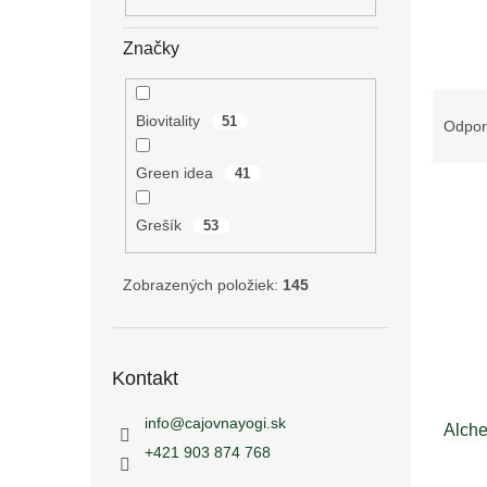
Značky
R
Biovitality
a
51
Odpo
d
e
Green idea
41
V
n
ý
i
Grešík
53
p
e
i
p
Zobrazených položiek:
145
s
r
p
o
r
d
o
u
Kontakt
d
k
u
t
info
@
cajovnayogi.sk
Alche
k
o
+421 903 874 768
t
v
o