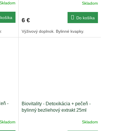
Skladom
Skladom
košíka
Do košíka
6 €
y.
Výživový doplnok. Bylinné kvapky.
čeň -
Biovitality - Detoxikácia + pečeň -
bylinný bezliehový extrakt 25ml
Skladom
Skladom