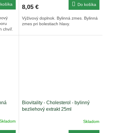
košíka
Do košíka
8,05 €
ehový
Výživový doplnok. Bylinná zmes. Bylinná
poru
zmes pri bolestiach hlavy.
h chvíľ.
inná
Biovitality - Cholesterol - bylinný
bezliehový extrakt 25ml
Skladom
Skladom