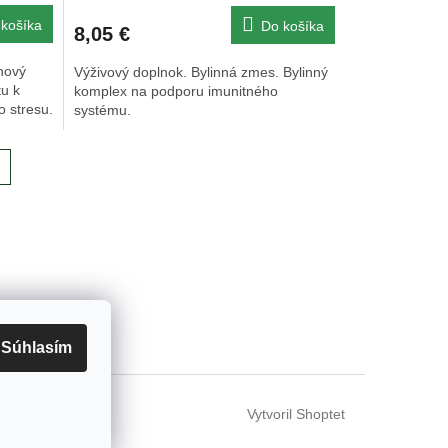
košíka
Do košíka
8,05 €
ehový
Výživový doplnok. Bylinná zmes. Bylinný
tu k
komplex na podporu imunitného
o stresu.
systému.
 tu
Kontakty
Súhlasím
Vytvoril Shoptet