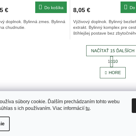
Do košíka
Do 
5 €
8,05 €
vý doplnok. Bylinná zmes. Bylinná
Výživový doplnok. Bylinný bezli
na chudnutie.
extrakt. Bylinný komplex pre ces
štíhlejšej postave bez zbytočnéh
NAČÍTAŤ 15 ĎALŠÍCH
S
1
10
O
t
r
v
HORE
á
l
n
á
k
d
o
a
v
c
a
oužíva súbory cookie. Ďalším prechádzaním tohto webu
dmienky
Podmienky ochrany osobných údajov
Odstúpiť od zmluvy
i
n
súhlas s ich používaním. Viac informácií
tu
.
e
i
e
p
r
ie
 práva vyhradené.
Upraviť nastavenie cookies
v
k