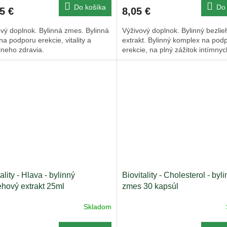
Do košíka
Do 
5 €
8,05 €
vý doplnok. Bylinná zmes. Bylinná
Výživový doplnok. Bylinný bezli
a podporu erekcie, vitality a
extrakt. Bylinný komplex na pod
lneho zdravia.
erekcie, na plný zážitok intímnyc
ality - Hlava - bylinný
Biovitality - Cholesterol - byl
ehový extrakt 25ml
zmes 30 kapsúl
Skladom