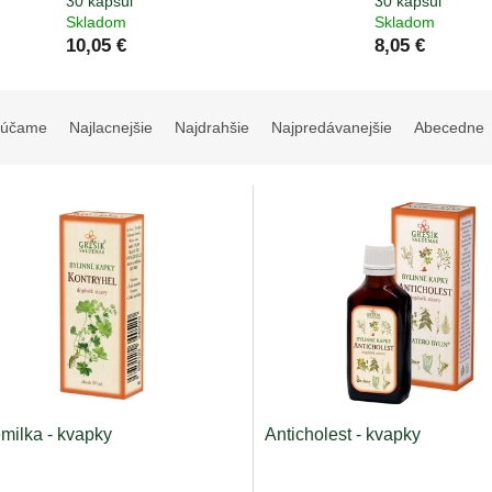
30 kapsúl
30 kapsúl
Skladom
Skladom
10,05 €
8,05 €
rúčame
Najlacnejšie
Najdrahšie
Najpredávanejšie
Abecedne
milka - kvapky
Anticholest - kvapky