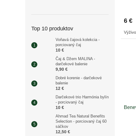
v
6 €
Top 10 produktov
Výživo
Voňavá čajová kolekcia -
porciovaný čaj
10 €
Čaj & Džem MALINA -
darčekové balenie
9,90 €
Dobré korenie - darčekové
balenie
12 €
Darčekové trio Harmónia bylín
- porciovaný čaj
Benev
10 €
Ahmad Tea Natural Benefits
Selection - porciovaný čaj 60
sáčkov
12,50 €