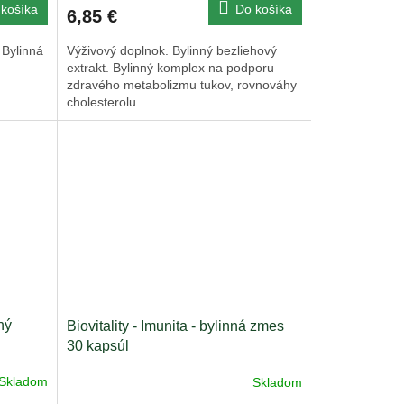
košíka
Do košíka
6,85 €
 Bylinná
Výživový doplnok. Bylinný bezliehový
extrakt. Bylinný komplex na podporu
zdravého metabolizmu tukov, rovnováhy
cholesterolu.
ný
Biovitality - Imunita - bylinná zmes
30 kapsúl
Skladom
Skladom