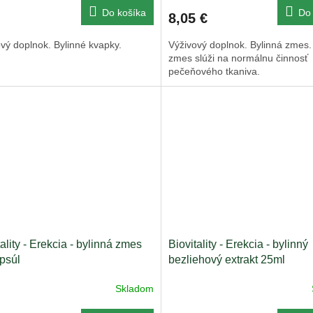
Do košíka
Do 
8,05 €
vý doplnok. Bylinné kvapky.
Výživový doplnok. Bylinná zmes.
zmes slúži na normálnu činnosť
pečeňového tkaniva.
tality - Erekcia - bylinná zmes
Biovitality - Erekcia - bylinný
psúl
bezliehový extrakt 25ml
Skladom