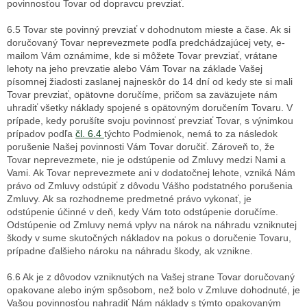
povinnosťou Tovar od dopravcu prevziať.
6.5 Tovar ste povinný prevziať v dohodnutom mieste a čase. Ak si
doručovaný Tovar neprevezmete podľa predchádzajúcej vety, e-
mailom Vám oznámime, kde si môžete Tovar prevziať, vrátane
lehoty na jeho prevzatie alebo Vám Tovar na základe Vašej
písomnej žiadosti zaslanej najneskôr do 14 dní od kedy ste si mali
Tovar prevziať, opätovne doručíme, pričom sa zaväzujete nám
uhradiť všetky náklady spojené s opätovným doručením Tovaru. V
prípade, kedy porušíte svoju povinnosť prevziať Tovar, s výnimkou
prípadov podľa
čl. 6.4
týchto Podmienok, nemá to za následok
porušenie Našej povinnosti Vám Tovar doručiť. Zároveň to, že
Tovar neprevezmete, nie je odstúpenie od Zmluvy medzi Nami a
Vami. Ak Tovar neprevezmete ani v dodatočnej lehote, vzniká Nám
právo od Zmluvy odstúpiť z dôvodu Vášho podstatného porušenia
Zmluvy. Ak sa rozhodneme predmetné právo vykonať, je
odstúpenie účinné v deň, kedy Vám toto odstúpenie doručíme.
Odstúpenie od Zmluvy nemá vplyv na nárok na náhradu vzniknutej
škody v sume skutočných nákladov na pokus o doručenie Tovaru,
prípadne ďalšieho nároku na náhradu škody, ak vznikne.
6.6 Ak je z dôvodov vzniknutých na Vašej strane Tovar doručovaný
opakovane alebo iným spôsobom, než bolo v Zmluve dohodnuté, je
Vašou povinnosťou nahradiť Nám náklady s týmto opakovaným