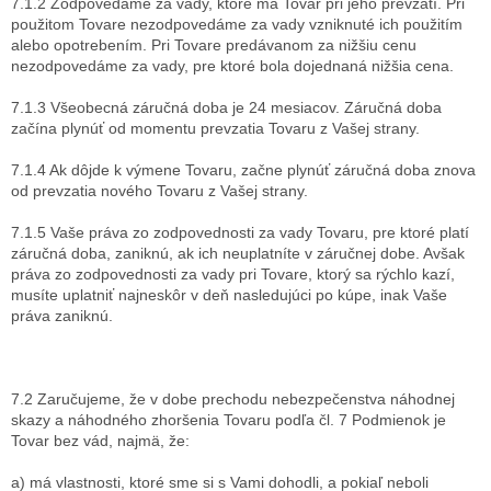
7.1.2 Zodpovedáme za vady, ktoré má Tovar pri jeho prevzatí. Pri
použitom Tovare nezodpovedáme za vady vzniknuté ich použitím
alebo opotrebením. Pri Tovare predávanom za nižšiu cenu
nezodpovedáme za vady, pre ktoré bola dojednaná nižšia cena.
7.1.3 Všeobecná záručná doba je 24 mesiacov. Záručná doba
začína plynúť od momentu prevzatia Tovaru z Vašej strany.
7.1.4 Ak dôjde k výmene Tovaru, začne plynúť záručná doba znova
od prevzatia nového Tovaru z Vašej strany.
7.1.5 Vaše práva zo zodpovednosti za vady Tovaru, pre ktoré platí
záručná doba, zaniknú, ak ich neuplatníte v záručnej dobe. Avšak
práva zo zodpovednosti za vady pri Tovare, ktorý sa rýchlo kazí,
musíte uplatniť najneskôr v deň nasledujúci po kúpe, inak Vaše
práva zaniknú.
7.2 Zaručujeme, že v dobe prechodu nebezpečenstva náhodnej
skazy a náhodného zhoršenia Tovaru podľa čl. 7 Podmienok je
Tovar bez vád, najmä, že:
a) má vlastnosti, ktoré sme si s Vami dohodli, a pokiaľ neboli