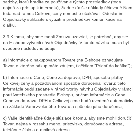
sadzby, ktorú hradíte za používanie týchto prostriedkov (teda
najmä za prístup k internetu), žiadne ďalšie náklady účtované Nami
teda nad rámec Celkovej ceny nemusíte očakávať. Odoslaním
Objednávky súhlasíte s využitím prostriedkov komunikácie na
diaľku.
3.3 K tomu, aby sme mohli Zmluvu uzavrieť, je potrebné, aby ste
na E-shope vytvorili návrh Objednávky. V tomto návrhu musia byť
uvedené nasledovné údaje:
a) Informácie o nakupovanom Tovare (na E-shope označujete
Tovar, o ktorého nákup máte záujem, tlačidlom "Pridať do košíka");
b) Informácie o Cene, Cene za dopravu, DPH, spôsobu platby
Celkovej ceny a požadovanom spôsobe doručenia Tovaru; tieto
informácie budú zadané v rámci tvorby návrhu Objednávky v rámci
používateľského prostredia E-shopu, pričom informácie o Cene,
Cene za dopravu, DPH a Celkovej cene budú uvedené automaticky
na základe Vami zvoleného Tovaru a spôsobu jeho doručenia;
c) Vaše identifikačné údaje slúžiace k tomu, aby sme mohli doručiť
Tovar, najmä v rozsahu meno, priezvisko, doručovacia adresa,
telefónne číslo a e-mailová adresa.