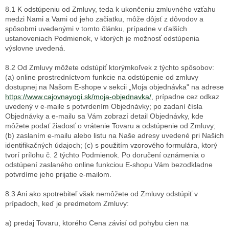
8.1 K odstúpeniu od Zmluvy, teda k ukončeniu zmluvného vzťahu
medzi Nami a Vami od jeho začiatku, môže dôjsť z dôvodov a
spôsobmi uvedenými v tomto článku, prípadne v ďalších
ustanoveniach Podmienok, v ktorých je možnosť odstúpenia
výslovne uvedená.
8.2 Od Zmluvy môžete odstúpiť ktorýmkoľvek z týchto spôsobov:
(a) online prostredníctvom funkcie na odstúpenie od zmluvy
dostupnej na Našom E-shope v sekcii „Moja objednávka" na adrese
https://www.cajovnayogi.sk/moja-objednavka/
, prípadne cez odkaz
uvedený v e-maile s potvrdením Objednávky; po zadaní čísla
Objednávky a e-mailu sa Vám zobrazí detail Objednávky, kde
môžete podať žiadosť o vrátenie Tovaru a odstúpenie od Zmluvy;
(b) zaslaním e-mailu alebo listu na Naše adresy uvedené pri Našich
identifikačných údajoch; (c) s použitím vzorového formulára, ktorý
tvorí prílohu č. 2 týchto Podmienok. Po doručení oznámenia o
odstúpení zaslaného online funkciou E-shopu Vám bezodkladne
potvrdíme jeho prijatie e-mailom.
8.3 Ani ako spotrebiteľ však nemôžete od Zmluvy odstúpiť v
prípadoch, keď je predmetom Zmluvy:
a) predaj Tovaru, ktorého Cena závisí od pohybu cien na