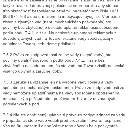
takýto Tovar od dopravnej spoločnosti nepreberali a aby ste nám
túto skutočnosť bezodkladne oznámili na telefónnom čísle +421
903 874 768
alebo e-mailom na info@cajovnayogi.sk.
V prípade
zistenia zjavných vád (napr. mechanického poškodenia) ste
povinný bez zbytočného odkladu uplatniť reklamáciu spôsobom
podľa bodu 7.4.1. nižšie. Na neskoršie uplatnenú reklamáciu z
dôvodu zjavných vád na Tovare, vrátane vady spočívajúcej v
neúplnosti Tovaru, nebudeme prihliadať.
7.3.2 Právo zo zodpovednosti za iné vady (skryté vady), ste
povinný uplatniť spôsobom podľa bodu
7.4.1
. nižšie bez
zbytočného odkladu po tom, čo ste vadu na Tovare zistili, najneskôr
však do uplynutia záručnej doby.
7.3.3 Záruka sa vzťahuje len na výrobné vady Tovaru a vady
spôsobené mechanickým poškodením. Právo zo zodpovednosti za
vady nemôžete uplatniť najmä na vady spôsobené opotrebením,
mechanickým poškodením, používaním Tovaru v nevhodných
podmienkach a pod.
7.3.4 Nie ste oprávnený uplatniť si právo zo zodpovednosti za vadu
v prípade, ak ste o vade vedeli pred prevzatím Tovaru, resp. sme
Vás na ňu upozornili alebo Vám z toho dôvodu bola poskytnutá