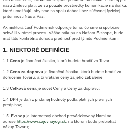
našu Zmluvu platí, že sú použité prostriedky komunikácie na diaľku,
ktoré umožňujú, aby sme sa spolu dohodli bez súčasnej fyzickej
prítomnosti Nás a Vás.
Ak niektorá časť Podmienok odporuje tomu, čo sme si spoločne
schválili v rámci procesu Vášho nákupu na Našom E-shope, bude
mať táto konkrétna dohoda prednosť pred týmito Podmienkami.
1. NIEKTORÉ DEFINÍCIE
1.1
Cena
je finančná čiastka, ktorú budete hradiť za Tovar;
1.2
Cena za dopravu
je finančná čiastka, ktorú budete hradiť za
doručenie Tovaru, a to vrátane ceny za jeho zabalenie;
1.3
Celková cena
je súčet Ceny a Ceny za dopravu;
1.4
DPH
je daň z pridanej hodnoty podľa platných právnych
predpisov;
1.5.
E-shop
je internetový obchod prevádzkovaný Nami na
adrese
https://www.cajovnayogi.sk
, na ktorom bude prebiehať
nákup Tovaru;