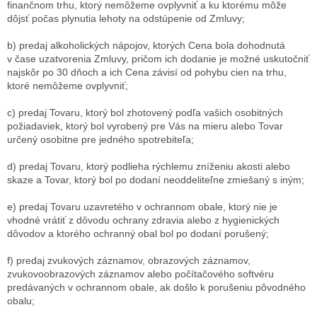
finančnom trhu, ktorý nemôžeme ovplyvniť a ku ktorému
môže
dôjsť počas plynutia lehoty na odstúpenie od Zmluvy;
b) predaj alkoholických nápojov, ktorých Cena bola dohodnutá
v čase uzatvorenia Zmluvy, pričom ich dodanie je možné uskutočniť
najskôr po 30 dňoch a ich Cena závisí od pohybu cien na trhu,
ktoré nemôžeme ovplyvniť;
c) predaj Tovaru, ktorý bol zhotovený podľa vašich osobitných
požiadaviek, ktorý bol vyrobený pre Vás na mieru alebo Tovar
určený osobitne pre jedného spotrebiteľa;
d) predaj Tovaru, ktorý podlieha rýchlemu zníženiu akosti alebo
skaze a Tovar, ktorý bol po dodaní neoddeliteľne zmiešaný s iným;
e) predaj Tovaru uzavretého v ochrannom
obale, ktorý nie je
vhodné vrátiť z dôvodu ochrany zdravia alebo z hygienických
dôvodov a ktorého ochranný obal bol po dodaní porušený;
f) predaj zvukových záznamov, obrazových záznamov,
zvukovoobrazových záznamov alebo počítačového softvéru
predávaných v ochrannom obale, ak došlo k porušeniu pôvodného
obalu;