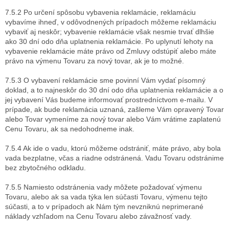
7.5.2 Po určení spôsobu vybavenia reklamácie, reklamáciu
vybavíme ihneď, v odôvodnených prípadoch môžeme reklamáciu
vybaviť aj neskôr; vybavenie reklamácie však nesmie trvať dlhšie
ako 30 dní odo dňa uplatnenia reklamácie. Po uplynutí lehoty na
vybavenie reklamácie máte právo od Zmluvy odstúpiť alebo máte
právo na výmenu Tovaru za nový tovar, ak je to možné.
7.5.3 O vybavení reklamácie sme povinní Vám vydať písomný
doklad, a to najneskôr do 30 dní odo dňa uplatnenia reklamácie a o
jej vybavení Vás budeme informovať prostredníctvom e-mailu. V
prípade, ak bude reklamácia uznaná, zašleme Vám opravený Tovar
alebo Tovar vymeníme za nový tovar alebo Vám vrátime zaplatenú
Cenu Tovaru, ak sa nedohodneme inak.
7.5.4 Ak ide o vadu, ktorú môžeme odstrániť, máte právo, aby bola
vada bezplatne, včas a riadne odstránená. Vadu Tovaru odstránime
bez zbytočného odkladu.
7.5.5 Namiesto odstránenia vady môžete požadovať výmenu
Tovaru, alebo ak sa vada týka len súčasti Tovaru, výmenu tejto
súčasti, a to v prípadoch ak Nám tým nevzniknú neprimerané
náklady vzhľadom na Cenu Tovaru alebo závažnosť vady.