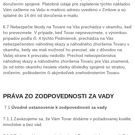
doručením spojené. Platobné údaje pre zaplatenie týchto nákladov
Vám zašleme na Vašu e-mailovú adresu uvedenú v Zmluve a sú
splatné do 14 dní od doručenia e-mailu.
6.7 Nebezpečie škody na Tovare na Vás prechádza v okamihu, keď
ho prevezmete. V prípade, keď Tovar neprevezmete, s výnimkou
prípadov podľa čl.
4
týchto Podmienok, prechádza na Vás
nebezpečenstvo náhodnej skazy a náhodného zhoršenia Tovaru v
okamihu, kedy ste mali možnosť ho prevziať, ale z dôvodov na
Vašej strane k prevzatiu nedošlo. Prechod nebezpečenstva
náhodnej skazy a náhodného zhoršenia Tovaru pre Vás znamená,
že od tohto okamihu nesiete všetky dôsledky spojené so stratou,
zničením, poškodením či akýmkoľvek znehodnotením Tovaru.
PRÁVA ZO ZODPOVEDNOSTI ZA VADY
7.1
Úvodné ustanovenie k zodpovednosti za vady
7.1.1 Zaväzujeme sa, že Vám Tovar dodáme v požadovanej kvalite,
množstve a bez vád.