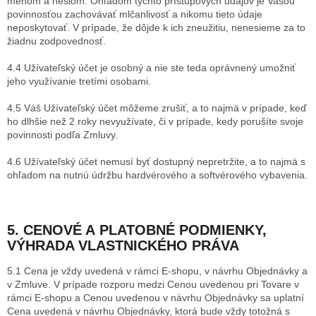
menom a heslom. Ohľadom týchto prístupových údajov je Vašou
povinnosťou zachovávať mlčanlivosť a nikomu tieto údaje
neposkytovať. V prípade, že dôjde k ich zneužitiu, nenesieme za to
žiadnu zodpovednosť.
4.4 Užívateľský účet je osobný a nie ste teda oprávnený umožniť
jeho využívanie tretími osobami.
4.5 Váš Užívateľský účet môžeme zrušiť, a to najmä v prípade, keď
ho dlhšie než 2 roky nevyužívate, či v prípade, kedy porušíte svoje
povinnosti podľa Zmluvy.
4.6 Užívateľský účet nemusí byť dostupný nepretržite, a to najmä s
ohľadom na nutnú údržbu hardvérového a softvérového vybavenia.
5. CENOVÉ A PLATOBNÉ PODMIENKY
,
VÝHRADA VLASTNICKÉHO PRÁVA
5.1 Cena je vždy uvedená v rámci E-shopu, v návrhu Objednávky a
v Zmluve. V prípade rozporu medzi Cenou uvedenou pri Tovare v
rámci E-shopu a Cenou uvedenou v návrhu Objednávky sa uplatní
Cena uvedená v návrhu Objednávky, ktorá bude vždy totožná s