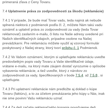
primeraná zľava z Ceny Tovaru.
7.4
Uplatnenie práva zo zodpovednosti za škodu (reklamácie)
7.4.1 V prípade, že bude mať Tovar vadu, teda najmä ak nebude
splnená niektorá z podmienok podľa čl. 2, môžete Nám takú vadu
oznámiť a uplatniť práva zo zodpovednosti za vady (teda Tovar
reklamovať) zaslaním e-mailu, či listu na Naše adresy uvedené pri
Našich identifikačných údajoch, prípadne osobne na Našej
prevádzkarni. Pre reklamáciu môžete využiť aj vzorový formulár
poskytovaný z Našej strany, ktorý tvorí
prílohu č. 1
Podmienok.
7.4.2 Vo Vašom oznámení, ktorým si uplatňujete reklamáciu uveďte
predovšetkým popis vady Tovaru a Vaše identifikačné údaje,
vrátane e-mailu, na ktorý mate záujem dostať vyrozumie o spôsobe
vybavenia reklamácie, a tiež uveďte, ktorý z nárokov zo
zodpovednosti za vady, špecifikovaných v bode
7.5.4
. až
7.5.8
., si
uplatňujete.
7.4.3 Pri uplatnení reklamácie nám predložte aj doklad o kúpe
Tovaru (faktúru), a to za účelom preukázania jeho kúpy u Nás, inak
nie sme povinní Vašu reklamáciu uznať.
7.4.4 Za deň začatia reklamačného konania považujeme deň