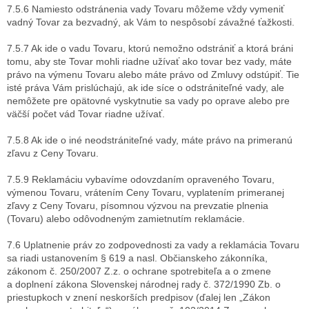
7.5.6 Namiesto odstránenia vady Tovaru môžeme vždy vymeniť
vadný Tovar za bezvadný, ak Vám to nespôsobí závažné ťažkosti.
7.5.7 Ak ide o vadu Tovaru, ktorú nemožno odstrániť a ktorá bráni
tomu, aby ste Tovar mohli riadne užívať ako tovar bez vady, máte
právo na výmenu Tovaru alebo máte právo od Zmluvy odstúpiť. Tie
isté práva Vám prislúchajú, ak ide síce o odstrániteľné vady, ale
nemôžete pre opätovné vyskytnutie sa vady po oprave alebo pre
väčší počet vád Tovar riadne užívať.
7.5.8 Ak ide o iné neodstrániteľné vady, máte právo na primeranú
zľavu z Ceny Tovaru.
7.5.9 Reklamáciu vybavíme odovzdaním opraveného Tovaru,
výmenou Tovaru, vrátením Ceny Tovaru, vyplatením primeranej
zľavy z Ceny Tovaru, písomnou výzvou na prevzatie plnenia
(Tovaru) alebo odôvodneným zamietnutím reklamácie.
7.6 Uplatnenie práv zo zodpovednosti za vady a reklamácia Tovaru
sa riadi ustanovením § 619 a nasl. Občianskeho zákonníka,
zákonom č. 250/2007 Z.z. o ochrane spotrebiteľa a o zmene
a doplnení zákona Slovenskej národnej rady č. 372/1990 Zb. o
priestupkoch v znení neskorších predpisov (ďalej len „Zákon