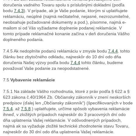
doručenia vadného Tovaru spolu s príslušnými dokladmi (podľa
bodu
7.4.3
). V prípade, ak je Vaše podanie, ktorým si uplatňujete
reklamáciu, neúplné (najmä nečitateľné, nejasné, nezrozumiteľné,
neobsahuje požadované dokumenty a pod.), písomne, najmä e-
mailom si od Vás
vyžiadame doplnenie podanej reklamácie. V
tomto prípade reklamačné konanie začína v deň doručenia Vášho
doplneného podania.
7.4.5 Ak nedoplníte podanú reklamáciu v zmysle bodu
7.4.4
. tohto
článku bez zbytočného odkladu, najneskôr do 10 dní odo dňa
doručenia Našej výzvy podľa bodu
7.4.4
tohto článku, budeme
považovať Vaše podanie za neopodstatnené.
7.5
Vybavenie reklamácie
7.5.1 Na základe Vášho rozhodnutia, ktoré z práv podľa § 622 a §
623 zákona č.40/1964 Zb. Občiansky zákonník v znení neskorších
predpisov (ďalej len „Občiansky zákonník“)
(špecifikovaných v bode
7.5.4
. až
7.5.8
.) uplatňujete, určíme spôsob vybavenia reklamácie
ihneď, v zložitých prípadoch najneskôr do 3 pracovných dní odo
dňa uplatnenia Vašej reklamácie. V odôvodnených prípadoch,
najmä ak sa vyžaduje zložité technické zhodnotenie stavu Tovaru,
najneskôr do 30 dní odo dňa uplatnenia Vašej reklamácie.