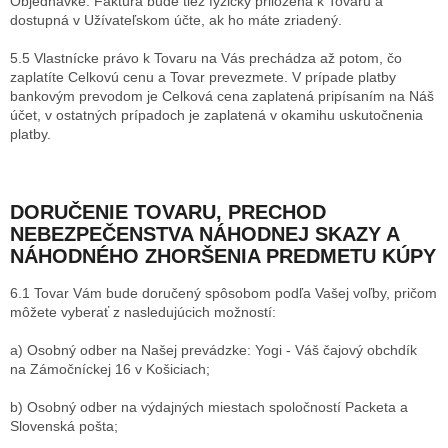
Objednávke. Faktúra bude tiež fyzicky priložená k Tovaru a
dostupná v Užívateľskom účte, ak ho máte zriadený.
5.5 Vlastnícke právo k Tovaru na Vás prechádza až potom, čo
zaplatíte Celkovú cenu a Tovar prevezmete. V prípade platby
bankovým prevodom je Celková cena zaplatená pripísaním na Náš
účet, v ostatných prípadoch je zaplatená v okamihu uskutočnenia
platby.
DORUČENIE TOVARU
, PRECHOD
NEBEZPEČENSTVA NÁHODNEJ SKAZY A
NÁHODNÉHO ZHORŠENIA PREDMETU KÚPY
6.1 Tovar Vám bude doručený spôsobom podľa Vašej voľby, pričom
môžete vyberať z nasledujúcich možností:
a) Osobný odber na Našej prevádzke: Yogi - Váš čajový obchdík
na
Zámočníckej 16 v Košiciach
;
b) Osobný odber na výdajných miestach spoločností Packeta a
Slovenská pošta;