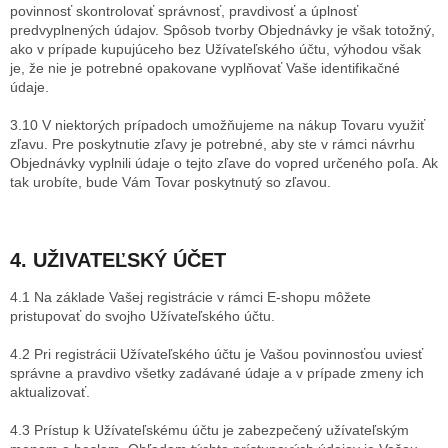
povinnosť skontrolovať správnosť, pravdivosť a úplnosť
predvyplnených údajov. Spôsob tvorby Objednávky je však totožný,
ako v prípade kupujúceho bez Užívateľského účtu, výhodou však
je, že nie je potrebné opakovane vyplňovať Vaše identifikačné
údaje.
3.10 V niektorých prípadoch umožňujeme na nákup Tovaru využiť
zľavu. Pre poskytnutie zľavy je potrebné, aby ste v rámci návrhu
Objednávky vyplnili údaje o tejto zľave do vopred určeného poľa. Ak
tak urobíte, bude Vám Tovar poskytnutý so zľavou.
4. UŽIVATEĽSKÝ ÚČET
4.1 Na základe Vašej registrácie v rámci E-shopu môžete
pristupovať do svojho Užívateľského účtu.
4.2 Pri registrácii Užívateľského účtu je Vašou povinnosťou uviesť
správne a pravdivo všetky zadávané údaje a v prípade zmeny ich
aktualizovať.
4.3 Prístup k Užívateľskému účtu je zabezpečený užívateľským