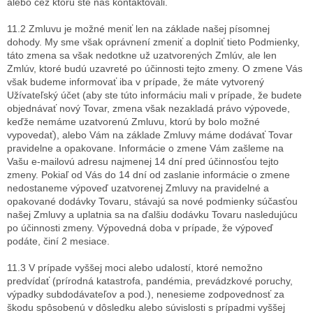
alebo cez ktorú ste nás kontaktovali.
11.2 Zmluvu je možné meniť len na základe našej písomnej
dohody. My sme však oprávnení zmeniť a doplniť tieto Podmienky,
táto zmena sa však nedotkne už uzatvorených Zmlúv, ale len
Zmlúv, ktoré budú uzavreté po účinnosti tejto zmeny. O zmene Vás
však budeme informovať iba v prípade, že máte vytvorený
Užívateľský účet (aby ste túto informáciu mali v prípade, že budete
objednávať nový Tovar, zmena však nezakladá právo výpovede,
keďže nemáme uzatvorenú Zmluvu, ktorú by bolo možné
vypovedať), alebo Vám na základe Zmluvy máme dodávať Tovar
pravidelne a opakovane. Informácie o zmene Vám zašleme na
Vašu e-mailovú adresu najmenej 14 dní pred účinnosťou tejto
zmeny. Pokiaľ od Vás do 14 dní od zaslanie informácie o zmene
nedostaneme výpoveď uzatvorenej Zmluvy na pravidelné a
opakované dodávky Tovaru, stávajú sa nové podmienky súčasťou
našej Zmluvy a uplatnia sa na ďalšiu dodávku Tovaru nasledujúcu
po účinnosti zmeny. Výpovedná doba v prípade, že výpoveď
podáte, činí 2 mesiace.
11.3 V prípade vyššej moci alebo udalostí, ktoré nemožno
predvídať (prírodná katastrofa, pandémia, prevádzkové poruchy,
výpadky subdodávateľov a pod.), nenesieme zodpovednosť za
škodu spôsobenú v dôsledku alebo súvislosti s prípadmi vyššej