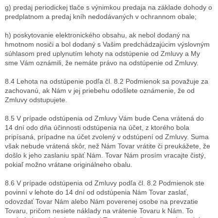
g) predaj periodickej tlače s výnimkou predaja na základe dohody o
predplatnom a predaj kníh nedodávaných v ochrannom obale;
h) poskytovanie elektronického obsahu, ak nebol dodaný na
hmotnom nosiči a bol dodaný s Vašim predchádzajúcim výslovným
súhlasom pred uplynutím lehoty na odstúpenie od Zmluvy a My
sme Vám oznámili, že nemáte právo na odstúpenie od Zmluvy.
8.4 Lehota na odstúpenie podľa čl. 8.2 Podmienok sa považuje za
zachovanú, ak Nám v jej priebehu odošlete oznámenie, že od
Zmluvy odstupujete.
8.5 V prípade odstúpenia od Zmluvy Vám bude Cena vrátená do
14 dní odo dňa účinnosti odstúpenia na účet, z ktorého bola
pripísaná, prípadne na účet zvolený v odstúpení od Zmluvy. Suma
však nebude vrátená skôr, než Nám Tovar vrátite či preukážete, že
došlo k jeho zaslaniu späť Nám. Tovar Nám prosím vracajte čistý,
pokiaľ možno vrátane originálneho obalu.
8.6 V prípade odstúpenia od Zmluvy podľa čl. 8.2 Podmienok ste
povinní v lehote do 14 dní od odstúpenia Nám Tovar zaslať,
odovzdať Tovar Nám alebo Nám poverenej osobe na prevzatie
Tovaru, pričom
nesiete náklady na vrátenie Tovaru k Nám. To