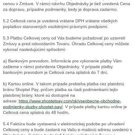
cenou v Zmluve. V rámci návrhu Objednávky je tiež uvedená Cena
za dopravu, prípadne podmienky, kedy je doprava zadarmo.
5.2 Celková cena je uvedená vrátane DPH vrátane všetkých
poplatkov stanovených osobitnými právnymi predpismi.
5.3 Platbu Celkovej ceny od Vás budeme požadovať po uzavretí
Zmluvy a pred odovzdaním Tovaru. Úhradu Celkovej ceny môžete
vykonať nasledujúcimi spôsobmi:
a) Bankovým prevodom. Informácie pre vykonanie platby Vám
zašleme v rámci potvrdenia Objednávky. V prípade platby
bankovým prevodom je Celková cena splatná do 7 dní
.
b) Kartou online. V takom prípade prebieha platba cez platobnú
bránu Shoptet Pay, pričom platba sa riadi podmienkami tejto
platobnej brány, ktoré sú dostupné na
adrese:
https://www.shoptetpay.com/sk/vseobecne-obchodne-
podmienky-sluzby-shoptet-pay/
. V prípade platby kartou online je
Celková cena splatná do 48 hodín
.
5.4 Faktúra bude vystavená v elektronickej podobe po uhradení
Celkovej ceny a bude zaslaná na Vašu e-mailovú adresu uvedenú v