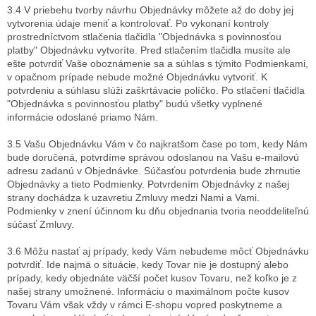
3.4 V priebehu tvorby návrhu Objednávky môžete až do doby jej
vytvorenia údaje meniť a kontrolovať. Po vykonaní kontroly
prostredníctvom stlačenia tlačidla "Objednávka s povinnosťou
platby" Objednávku vytvoríte. Pred stlačením tlačidla musíte ale
ešte potvrdiť Vaše oboznámenie sa a súhlas s týmito Podmienkami,
v opačnom prípade nebude možné Objednávku vytvoriť. K
potvrdeniu a súhlasu slúži zaškrtávacie políčko. Po stlačení tlačidla
"Objednávka s povinnosťou platby" budú všetky vyplnené
informácie odoslané priamo Nám.
3.5 Vašu Objednávku Vám v čo najkratšom čase po tom, kedy Nám
bude doručená, potvrdíme správou odoslanou na Vašu e-mailovú
adresu zadanú v Objednávke. Súčasťou potvrdenia bude zhrnutie
Objednávky a tieto Podmienky. Potvrdením Objednávky z našej
strany dochádza k uzavretiu Zmluvy medzi Nami a Vami.
Podmienky v znení účinnom ku dňu objednania tvoria neoddeliteľnú
súčasť Zmluvy.
3.6 Môžu nastať aj prípady, kedy Vám nebudeme môcť Objednávku
potvrdiť. Ide najmä o situácie, kedy Tovar nie je dostupný alebo
prípady, kedy objednáte väčší počet kusov Tovaru, než koľko je z
našej strany umožnené. Informáciu o maximálnom počte kusov
Tovaru Vám však vždy v rámci E-shopu vopred poskytneme a