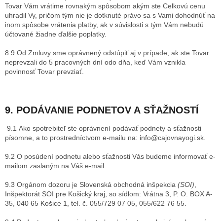
Tovar Vám vrátime rovnakým spôsobom akým ste Celkovú cenu
uhradil Vy, pričom tým nie je dotknuté právo sa s Vami dohodnúť na
inom spôsobe vrátenia platby, ak v súvislosti s tým Vám nebudú
účtované žiadne ďalšie poplatky.
8.9 Od Zmluvy sme oprávnený odstúpiť aj v prípade, ak ste Tovar
neprevzali do 5 pracovných dní odo dňa, keď Vám vznikla
povinnosť Tovar prevziať.
9. PODÁVANIE PODNETOV A SŤAŽNOSTÍ
9.1 Ako spotrebiteľ ste oprávnení podávať podnety a sťažnosti
písomne, a to prostredníctvom e-mailu na: info@cajovnayogi.sk.
9.2 O posúdení podnetu alebo sťažnosti Vás budeme informovať e-
mailom zaslaným na Váš e-mail.
9.3 Orgánom dozoru je Slovenská obchodná inšpekcia
(SOI)
,
Inšpektorát SOI pre Košický kraj, so sídlom:
Vrátna 3, P. O. BOX A-
35, 040 65 Košice 1
, tel. č.
055/729 07 05, 055/622 76 55
.