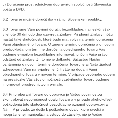
c) Doručenie prostredníctvom dopravných spoločností Slovenská
pošta a DPD,
6.2 Tovar je možné doručiť iba v rámci Slovenskej republiky.
6.3 Tovar sme Vám povinní doručiť bezodkladne, najneskôr však
v lehote 30 dní odo dňa uzavretia Zmluvy. Pri plnení Zmluvy môžu
nastať také skutočnosti, ktoré budú mať vplyv na termín doručenia
Vami objednaného Tovaru. O zmene termínu doručenia a o novom
predpokladanom termíne doručenia objednaného Tovaru Vás
budeme e-mailom bezodkladne informovať, pričom Vaše právo
odstúpiť od Zmluvy týmto nie je dotknuté. Súčasťou Nášho
oznámenia o novom termíne doručenia Tovaru je aj Naša žiadosť
adresovaná Vám na vyjadrenie, či trváte na dodaní Vami
objednaného Tovaru v novom termíne. V prípade osobného odberu
na prevádzke Vás vždy o možnosti vyzdvihnutia Tovaru budeme
informovať prostredníctvom e-mailu.
6.4 Pri preberaní Tovaru od dopravcu je Vašou povinnosťou
skontrolovať neporušenosť obalu Tovaru a v prípade akéhokoľvek
poškodenia túto skutočnosť bezodkladne oznámiť dopravcovi a
Nám. V prípade, že došlo k poškodeniu obalu, ktoré svedčí o
neoprávnenej manipulácii a vstupu do zásielky, nie je Vašou