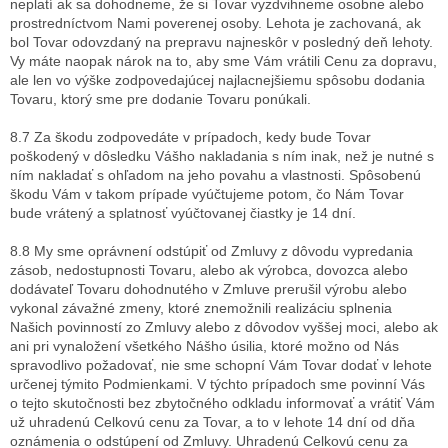
neplatí ak sa dohodneme, že si Tovar vyzdvihneme osobne alebo
prostredníctvom Nami poverenej osoby. Lehota je zachovaná, ak
bol Tovar odovzdaný na prepravu najneskôr v posledný deň lehoty.
Vy máte naopak nárok na to, aby sme Vám vrátili Cenu za dopravu,
ale len vo výške zodpovedajúcej najlacnejšiemu spôsobu dodania
Tovaru, ktorý sme pre dodanie Tovaru ponúkali.
8.7 Za škodu zodpovedáte v prípadoch, kedy bude Tovar
poškodený v dôsledku Vášho nakladania s ním inak, než je nutné s
ním nakladať s ohľadom na jeho povahu a vlastnosti. Spôsobenú
škodu Vám v takom prípade vyúčtujeme potom, čo Nám Tovar
bude vrátený a splatnosť vyúčtovanej čiastky je 14 dní.
8.8 My sme oprávnení odstúpiť od Zmluvy z dôvodu vypredania
zásob, nedostupnosti Tovaru, alebo ak výrobca, dovozca alebo
dodávateľ Tovaru dohodnutého v Zmluve prerušil výrobu alebo
vykonal závažné zmeny, ktoré znemožnili realizáciu splnenia
Našich povinností zo Zmluvy alebo z dôvodov vyššej moci, alebo ak
ani pri vynaložení všetkého Nášho úsilia, ktoré možno od Nás
spravodlivo požadovať, nie sme schopní Vám Tovar dodať v lehote
určenej týmito Podmienkami. V týchto prípadoch sme povinní Vás
o tejto skutočnosti bez zbytočného odkladu informovať a vrátiť Vám
už uhradenú Celkovú cenu za Tovar, a to v lehote 14 dní od dňa
oznámenia o odstúpení od Zmluvy. Uhradenú Celkovú cenu za