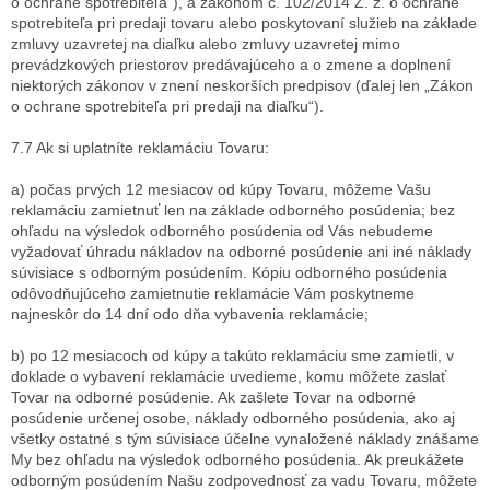
o ochrane spotrebiteľa“), a zákonom č. 102/2014 Z. z.
o ochrane
spotrebiteľa pri predaji tovaru alebo poskytovaní služieb na základe
zmluvy uzavretej na diaľku alebo zmluvy uzavretej mimo
prevádzkových priestorov predávajúceho a o zmene a doplnení
niektorých zákonov v znení neskorších predpisov (ďalej len „Zákon
o ochrane spotrebiteľa pri predaji na diaľku“).
7.7 Ak si uplatníte reklamáciu Tovaru:
a) počas prvých 12 mesiacov od kúpy Tovaru, môžeme Vašu
reklamáciu zamietnuť len na základe odborného posúdenia; bez
ohľadu na výsledok odborného posúdenia od Vás nebudeme
vyžadovať úhradu nákladov na odborné posúdenie ani iné náklady
súvisiace s odborným posúdením. Kópiu odborného posúdenia
odôvodňujúceho zamietnutie reklamácie Vám poskytneme
najneskôr do 14 dní odo dňa vybavenia reklamácie;
b) po 12 mesiacoch od kúpy a takúto reklamáciu sme zamietli, v
doklade o vybavení reklamácie uvedieme, komu môžete zaslať
Tovar na odborné posúdenie. Ak zašlete Tovar na odborné
posúdenie určenej osobe, náklady odborného posúdenia, ako aj
všetky ostatné s tým súvisiace účelne vynaložené náklady znášame
My bez ohľadu na výsledok odborného posúdenia. Ak preukážete
odborným posúdením Našu zodpovednosť za vadu Tovaru, môžete