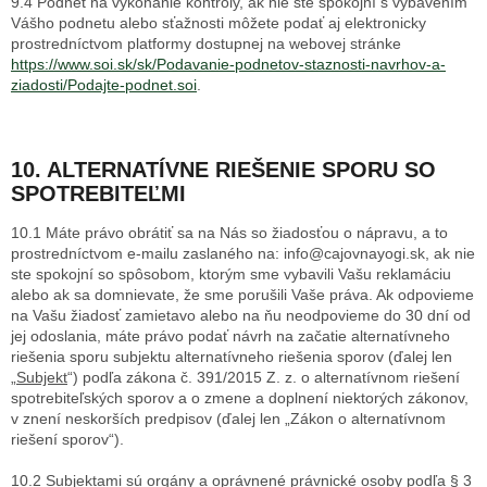
9.4 Podnet na vykonanie kontroly, ak nie ste spokojní s vybavením
Vášho podnetu alebo sťažnosti môžete podať aj elektronicky
prostredníctvom platformy dostupnej na webovej stránke
https://www.soi.sk/sk/Podavanie-podnetov-staznosti-navrhov-a-
ziadosti/Podajte-podnet.soi
.
10. ALTERNATÍVNE RIEŠENIE SPORU SO
SPOTREBITEĽMI
10.1 Máte právo obrátiť sa na Nás so žiadosťou o nápravu, a to
prostredníctvom e-mailu zaslaného na: info@cajovnayogi.sk, ak nie
ste spokojní so spôsobom, ktorým sme vybavili Vašu reklamáciu
alebo ak sa domnievate, že sme porušili Vaše práva. Ak odpovieme
na Vašu žiadosť zamietavo alebo na ňu neodpovieme do 30 dní od
jej odoslania, máte právo podať návrh na začatie alternatívneho
riešenia sporu subjektu alternatívneho riešenia sporov (ďalej len
„
Subjekt
“) podľa zákona č. 391/2015 Z. z. o alternatívnom riešení
spotrebiteľských sporov a o zmene a doplnení niektorých zákonov,
v znení neskorších predpisov (ďalej len „Zákon o alternatívnom
riešení sporov“).
10.2 Subjektami sú orgány a oprávnené právnické osoby podľa § 3