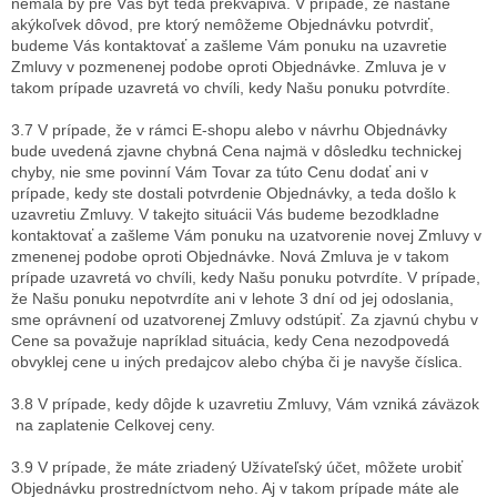
nemala by pre Vás byť teda prekvapivá. V prípade, že nastane
akýkoľvek dôvod, pre ktorý nemôžeme Objednávku potvrdiť,
budeme Vás kontaktovať a zašleme Vám ponuku na uzavretie
Zmluvy v pozmenenej podobe oproti Objednávke. Zmluva je v
takom prípade uzavretá vo chvíli, kedy Našu ponuku potvrdíte.
3.7 V prípade, že v rámci E-shopu alebo v návrhu Objednávky
bude uvedená zjavne chybná Cena najmä v dôsledku technickej
chyby, nie sme povinní Vám Tovar za túto Cenu dodať ani v
prípade, kedy ste dostali potvrdenie Objednávky, a teda došlo k
uzavretiu Zmluvy. V takejto situácii Vás budeme bezodkladne
kontaktovať a zašleme Vám ponuku na uzatvorenie novej Zmluvy v
zmenenej podobe oproti Objednávke. Nová Zmluva je v takom
prípade uzavretá vo chvíli, kedy Našu ponuku potvrdíte. V prípade,
že Našu ponuku nepotvrdíte ani v lehote 3 dní od jej odoslania,
sme oprávnení od uzatvorenej Zmluvy odstúpiť. Za zjavnú chybu v
Cene sa považuje napríklad situácia, kedy Cena nezodpovedá
obvyklej cene u iných predajcov alebo chýba či je navyše číslica.
3.8 V prípade, kedy dôjde k uzavretiu Zmluvy, Vám vzniká záväzok
na zaplatenie Celkovej ceny.
3.9 V prípade, že máte zriadený Užívateľský účet, môžete urobiť
Objednávku prostredníctvom neho. Aj v takom prípade máte ale