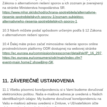
Zákona o alternatívnom riešení sporov a ich zoznam je zverejnený
na stránke Ministerstva hospodárstva SR.
https://www.mhsr.sk/obchod/ochrana-spotrebitela/alternativne-
riesenie-spotrebitelskych-sporov-1/zoznam-subjektov-
alternativneho-riesenia-spotrebitelskych-sporov-1
.
10.3 Návrh môžete podať spôsobom určeným podľa § 12 Zákona
o alternatívnom riešení sporov.
10.4 Ďalej máte právo začať mimosúdne riešenie sporov online
prostredníctvom platformy ODR dostupnej na webovej stránke
https://ec.europa.eu/commission/presscorner/detail/sk/IP_16_297
,
https://ec.europa.eu/consumers/odr/main/index.cfm?
event=main.home2.show&lng=SK
.
11. ZÁVEREČNÉ USTANOVENIA
11.1 Všetku písomnú korešpondenciu si s Vami budeme doručovať
elektronickou poštou. Naša e-mailová adresa je uvedená u Našich
identifikačných údajov. My budeme doručovať korešpondenciu na
Vašu e-mailovú adresu uvedenú v Zmluve, v Užívateľskom účte