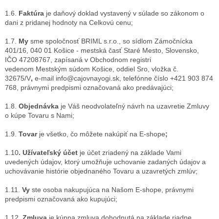
1.6.
Faktúra
je daňový doklad vystavený v súlade so zákonom o
dani z pridanej hodnoty na Celkovú cenu;
1.7.
My
sme spoločnosť BRIML s.r.o., so sídlom Zámočnícka
401/16, 040 01 Košice - mestská časť Staré Mesto, Slovensko,
IČO 47208767, zapísaná v Obchodnom registri
vedenom Mestským súdom Košice,
oddiel Sro,
vložka č.
32675/V
,
e-mail info@cajovnayogi.sk, telefónne číslo +421 903 874
768, právnymi predpismi označovaná ako predávajúci;
1.8.
Objednávka
je Váš neodvolateľný návrh na uzavretie Zmluvy
o kúpe Tovaru s Nami;
1.9.
Tovar
je všetko, čo môžete nakúpiť na E-shope
;
1.10
. Užívateľský účet
je účet zriadený na základe Vami
uvedených údajov, ktorý umožňuje uchovanie zadaných údajov a
uchovávanie histórie objednaného Tovaru a uzavretých zmlúv;
1.11.
Vy
ste osoba nakupujúca na Našom E-shope, právnymi
predpismi označovaná ako kupujúci;
1.12
. Zmluva
je kúpna zmluva dohodnutá na základe riadne