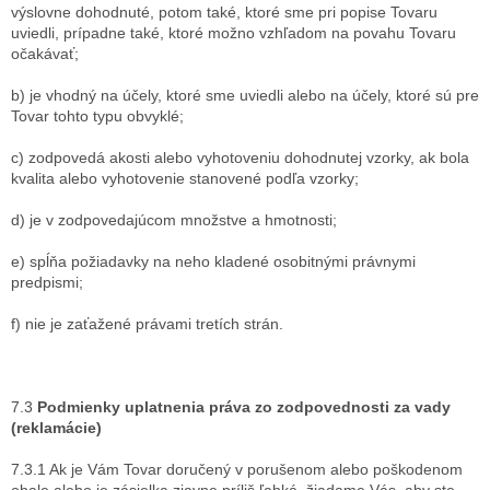
výslovne dohodnuté, potom také, ktoré sme pri popise Tovaru
uviedli, prípadne také, ktoré možno vzhľadom na povahu Tovaru
očakávať;
b) je vhodný na účely, ktoré sme uviedli alebo na účely, ktoré sú pre
Tovar tohto typu obvyklé;
c) zodpovedá akosti alebo vyhotoveniu dohodnutej vzorky, ak bola
kvalita alebo vyhotovenie stanovené podľa vzorky;
d) je v zodpovedajúcom množstve a hmotnosti;
e) spĺňa požiadavky na neho kladené osobitnými právnymi
predpismi;
f) nie je zaťažené právami tretích strán.
7.3
Podmienky uplatnenia práva zo zodpovednosti za vady
(reklamácie)
7.3.1 Ak je Vám Tovar doručený v porušenom alebo poškodenom
obale alebo je zásielka zjavne príliš ľahká, žiadame Vás, aby ste