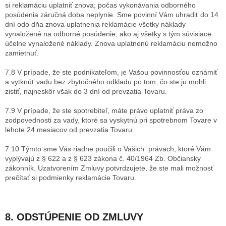
si reklamáciu uplatniť znova; počas vykonávania odborného
posúdenia záručná doba neplynie. Sme povinní Vám uhradiť do 14
dní odo dňa znova uplatnenia reklamácie všetky náklady
vynaložené na odborné posúdenie, ako aj všetky s tým súvisiace
účelne vynaložené náklady. Znova uplatnenú reklamáciu nemožno
zamietnuť.
7.8 V prípade, že ste podnikateľom, je Vašou povinnosťou oznámiť
a vytknúť vadu bez zbytočného odkladu po tom, čo ste ju mohli
zistiť, najneskôr však do 3 dní od prevzatia Tovaru.
7.9 V prípade, že ste spotrebiteľ, máte právo uplatniť práva zo
zodpovednosti za vady, ktoré sa vyskytnú pri spotrebnom Tovare v
lehote 24 mesiacov od prevzatia Tovaru.
7.10 Týmto sme Vás riadne poučili o Vašich právach, ktoré Vám
vyplývajú z § 622 a z § 623 zákona č. 40/1964 Zb. Občiansky
zákonník. Uzatvorením Zmluvy potvrdzujete, že ste mali možnosť
prečítať si podmienky reklamácie Tovaru.
8. ODSTÚPENIE OD ZMLUVY