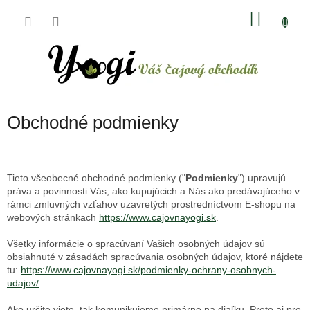
Prejsť
NÁKU
na
obsah
KOŠÍK
Obchodné podmienky
Tieto všeobecné obchodné podmienky ("
Podmienky
") upravujú
práva a povinnosti Vás, ako kupujúcich a Nás ako predávajúceho v
rámci zmluvných vzťahov uzavretých prostredníctvom E-shopu na
webových stránkach
https://www.cajovnayogi.sk
.
Všetky informácie o spracúvaní Vašich osobných údajov sú
obsiahnuté v zásadách spracúvania osobných údajov, ktoré nájdete
tu:
https://www.cajovnayogi.sk/podmienky-ochrany-osobnych-
udajov/
.
Ako určite viete, tak komunikujeme primárne na diaľku. Preto aj pre