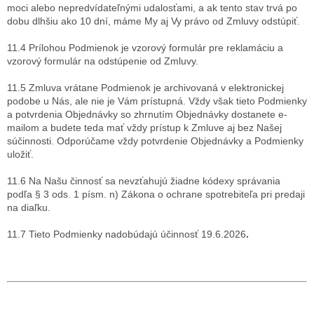
moci alebo nepredvídateľnými udalosťami, a ak tento stav trvá po
dobu dlhšiu ako 10 dní, máme My aj Vy právo od Zmluvy odstúpiť.
11.4 Prílohou Podmienok je vzorový formulár pre reklamáciu a
vzorový formulár na odstúpenie od Zmluvy.
11.5 Zmluva vrátane Podmienok je archivovaná v elektronickej
podobe u Nás, ale nie je Vám prístupná. Vždy však tieto Podmienky
a potvrdenia Objednávky so zhrnutím Objednávky dostanete e-
mailom a budete teda mať vždy prístup k Zmluve aj bez Našej
súčinnosti. Odporúčame vždy potvrdenie Objednávky a Podmienky
uložiť.
11.6 Na Našu činnosť sa nevzťahujú žiadne kódexy správania
podľa § 3 ods. 1 písm. n) Zákona o ochrane spotrebiteľa pri predaji
na diaľku.
11.7 Tieto Podmienky nadobúdajú účinnosť 19.6.2026
.