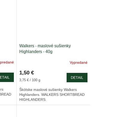
Walkers - maslové sušienky
Highlanders - 40g
ypredané
Vypredané
1,50 €
ETAIL
DETAIL
Jednotková
3,75 € / 100 g
cena:
rs
Škótske maslové sušienky Walkers
TBREAD
Highlanders. WALKERS SHORTBREAD
HIGHLANDERS.