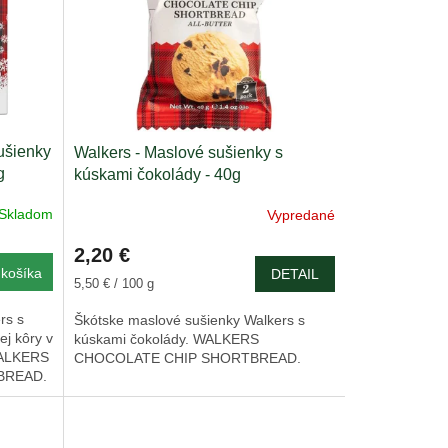
ušienky
Walkers - Maslové sušienky s
g
kúskami čokolády - 40g
Skladom
Vypredané
2,20 €
košíka
DETAIL
Jednotková
5,50 € / 100 g
cena:
rs s
Škótske maslové sušienky Walkers s
j kôry v
kúskami čokolády. WALKERS
 WALKERS
CHOCOLATE CHIP SHORTBREAD.
BREAD.