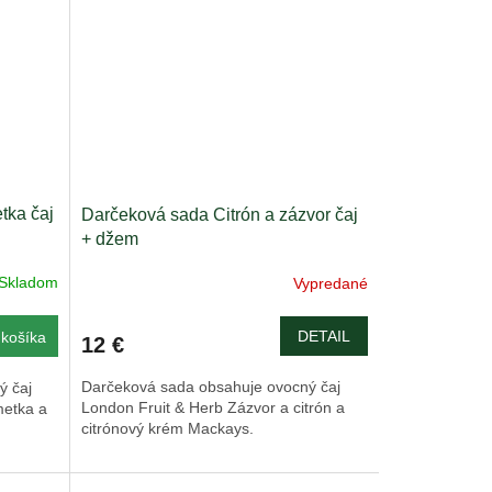
tka čaj
Darčeková sada Citrón a zázvor čaj
+ džem
Skladom
Vypredané
DETAIL
košíka
12 €
Darčeková sada obsahuje ovocný čaj
ý čaj
London Fruit & Herb Zázvor a citrón a
metka a
citrónový krém Mackays.