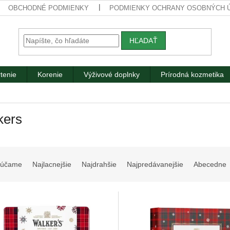
OBCHODNÉ PODMIENKY
PODMIENKY OCHRANY OSOBNÝCH 
HĽADAŤ
tenie
Korenie
Výživové doplnky
Prírodná kozmetika
kers
rúčame
Najlacnejšie
Najdrahšie
Najpredávanejšie
Abecedne