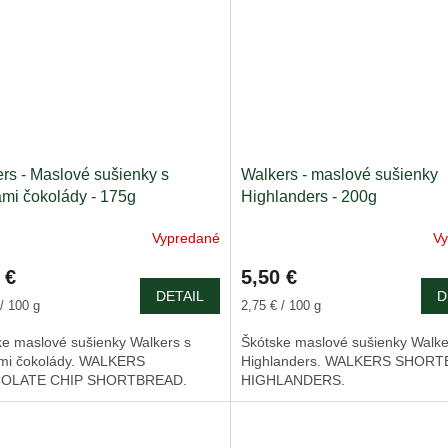
rs - Maslové sušienky s
Walkers - maslové sušienky
mi čokolády - 175g
Highlanders - 200g
Vypredané
V
 €
5,50 €
DETAIL
D
ková
Jednotková
/ 100 g
2,75 € / 100 g
cena:
ke maslové sušienky Walkers s
Škótske maslové sušienky Walke
mi čokolády. WALKERS
Highlanders. WALKERS SHOR
OLATE CHIP SHORTBREAD.
HIGHLANDERS.