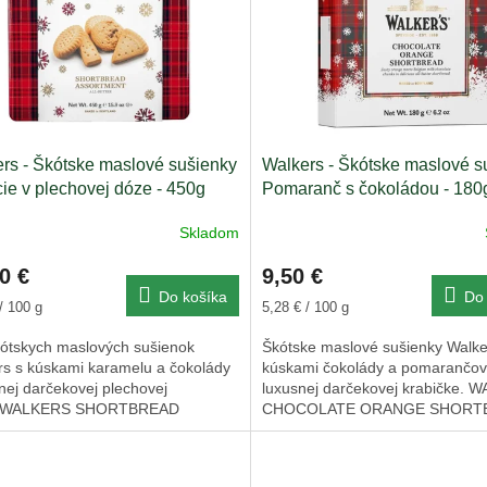
rs - Škótske maslové sušienky
Walkers - Škótske maslové s
cie v plechovej dóze - 450g
Pomaranč s čokoládou - 180
Skladom
0 €
9,50 €
Do košíka
Do 
ková
Jednotková
/ 100 g
5,28 € / 100 g
cena:
kótskych maslových sušienok
Škótske maslové sušienky Walke
rs s kúskami karamelu a čokolády
kúskami čokolády a pomarančove
nej darčekovej plechovej
luxusnej darčekovej krabičke.
. WALKERS SHORTBREAD
CHOCOLATE ORANGE SHORT
RTMENT.