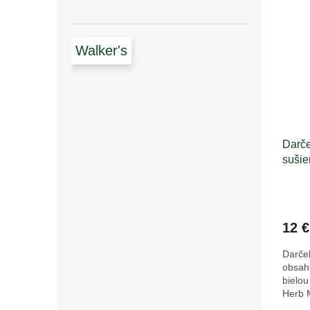
Walker's
Darče
sušie
12 €
Darče
obsah
bielou
Herb 