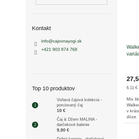
i
p
s
r
p
o
r
d
o
u
Kontakt
d
k
u
t
info
@
cajovnayogi.sk
Walke
k
o
+421 903 874 768
variá
t
v
o
v
27,5
Jednot
Top 10 produktov
6,11 € 
cena:
Mix š
Voňavá čajová kolekcia -
Walke
porciovaný čaj
10 €
v krás
dóze
Čaj & Džem MALINA -
ASSO
darčekové balenie
9,90 €
Dobré korenie - darčekové