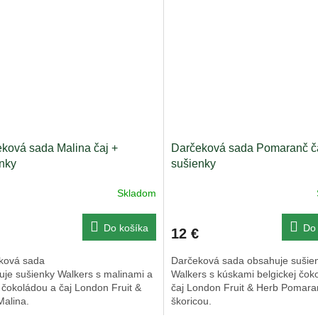
ková sada Malina čaj +
Darčeková sada Pomaranč č
nky
sušienky
Skladom
Do košíka
Do 
12 €
ková sada
Darčeková sada obsahuje sušie
uje sušienky Walkers s malinami a
Walkers s kúskami belgickej čok
 čokoládou a čaj London Fruit &
čaj London Fruit & Herb Pomara
Malina.
škoricou.