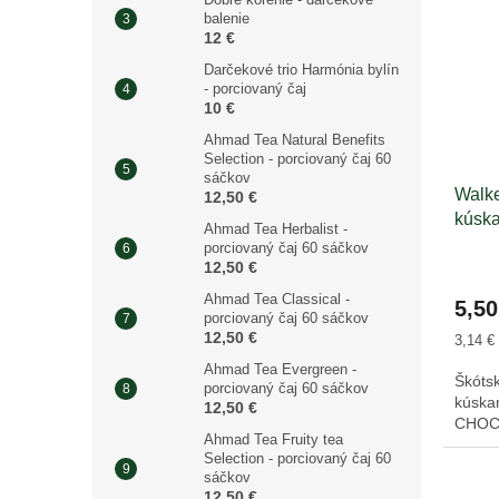
balenie
12 €
Darčekové trio Harmónia bylín
- porciovaný čaj
10 €
Ahmad Tea Natural Benefits
Selection - porciovaný čaj 60
sáčkov
Walke
12,50 €
kúska
Ahmad Tea Herbalist -
porciovaný čaj 60 sáčkov
12,50 €
Ahmad Tea Classical -
5,50
porciovaný čaj 60 sáčkov
12,50 €
Jednot
3,14 € 
cena:
Ahmad Tea Evergreen -
Škóts
porciovaný čaj 60 sáčkov
kúska
12,50 €
CHOC
Ahmad Tea Fruity tea
Selection - porciovaný čaj 60
sáčkov
12,50 €