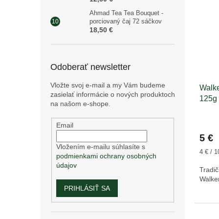
Ahmad Tea Tea Bouquet -
porciovaný čaj 72 sáčkov
18,50 €
Odoberať newsletter
Vložte svoj e-mail a my Vám budeme
Walke
zasielať informácie o nových produktoch
125g
na našom e-shope.
Email
5 €
Vložením e-mailu súhlasíte s
Jednot
4 € / 1
podmienkami ochrany osobných
cena:
údajov
Tradi
Walker
PRIHLÁSIŤ SA