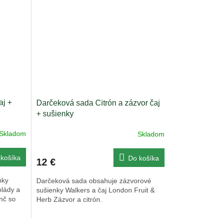
aj +
Darčeková sada Citrón a zázvor čaj
+ sušienky
Skladom
Skladom
košíka
Do košíka
12 €
nky
Darčeková sada obsahuje zázvorové
olády a
sušienky Walkers a čaj London Fruit &
nč so
Herb Zázvor a citrón.