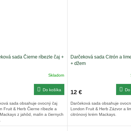
ková sada Čierne ríbezle čaj +
Darčeková sada Citrón a lime
+ džem
Skladom
Do košíka
Do 
12 €
ková sada obsahuje ovocný čaj
Darčeková sada obsahuje ovocn
 Fruit & Herb Čierne ríbezle a
London Fruit & Herb Zázvor a li
Mackays z jahôd, malín a čiernych
citrónový krém Mackays.
.