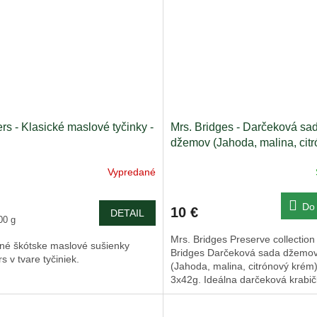
rs - Klasické maslové tyčinky -
Mrs. Bridges - Darčeková sa
džemov (Jahoda, malina, cit
krém) 3x42g
Vypredané
Do 
10 €
DETAIL
ková
00 g
Mrs. Bridges Preserve collection
čné škótske maslové sušienky
Bridges Darčeková sada džemo
s v tvare tyčiniek.
(Jahoda, malina, citrónový krém
3x42g. Ideálna darčeková krabi
nielen pre milovníkov marmelád..