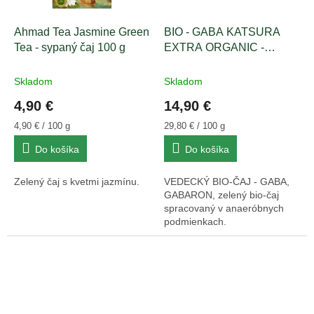
Ahmad Tea Jasmine Green
BIO - GABA KATSURA
Tea - sypaný čaj 100 g
EXTRA ORGANIC -
sypaný čaj 50g
Skladom
Skladom
4,90 €
14,90 €
Jednotková
Jednotková
4,90 € / 100 g
29,80 € / 100 g
cena:
cena:
Do košíka
Do košíka
Zelený čaj s kvetmi jazmínu.
VEDECKÝ BIO-ČAJ - GABA,
GABARON, zelený bio-čaj
spracovaný v anaeróbnych
podmienkach.