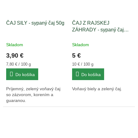
ČAJ SILY - sypaný čaj 50g
ČAJ Z RAJSKEJ
ZÁHRADY - sypaný čaj
50g
Skladom
Skladom
3,90 €
5 €
Jednotková
Jednotková
7,80 € / 100 g
10 € / 100 g
cena:
cena:
Do košíka
Do košíka
Príjemný, zelený voňavý čaj
Voňavý biely a zelený čaj.
so zázvorom, korením a
guaranou.