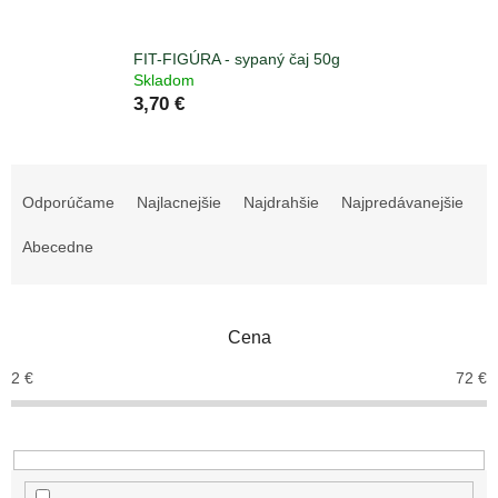
FIT-FIGÚRA - sypaný čaj 50g
Skladom
3,70 €
R
a
Odporúčame
Najlacnejšie
Najdrahšie
Najpredávanejšie
d
e
Abecedne
n
i
e
Cena
p
r
2
€
72
€
o
d
u
k
t