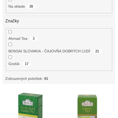
o
Na sklade
38
v
Značky
Ahmad Tea
3
BONSAI SLOVAKIA - ČAJOVŇA DOBRÝCH ĽUDÍ
21
Grešík
17
Zobrazených položiek:
41
V
ý
p
i
s