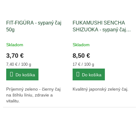
FIT-FIGÚRA - sypaný čaj
FUKAMUSHI SENCHA
50g
SHIZUOKA - sypaný čaj
50g
Skladom
Skladom
3,70 €
8,50 €
Jednotková
Jednotková
7,40 € / 100 g
17 € / 100 g
cena:
cena:
Do košíka
Do košíka
Príjemný zeleno - čierny čaj
Kvalitný japonský zelený čaj.
na štíhlu líniu, zdravie a
vitalitu.