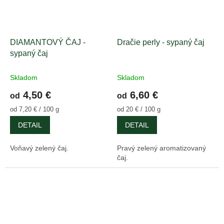
DIAMANTOVÝ ČAJ -
Dračie perly - sypaný čaj
sypaný čaj
Skladom
Skladom
4,50 €
6,60 €
od
od
Jednotková
Jednotková
od 7,20 € / 100 g
od 20 € / 100 g
cena:
cena:
DETAIL
DETAIL
Voňavý zelený čaj.
Pravý zelený aromatizovaný
čaj.