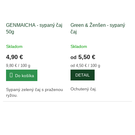
GENMAICHA - sypaný čaj
Green & Ženšen - sypaný
50g
čaj
Skladom
Skladom
4,90 €
5,50 €
od
Jednotková
Jednotková
9,80 € / 100 g
od 4,50 € / 100 g
cena:
cena:
DETAIL
Do košíka
Ochutený čaj.
Sypaný zelený čaj s praženou
ryžou.