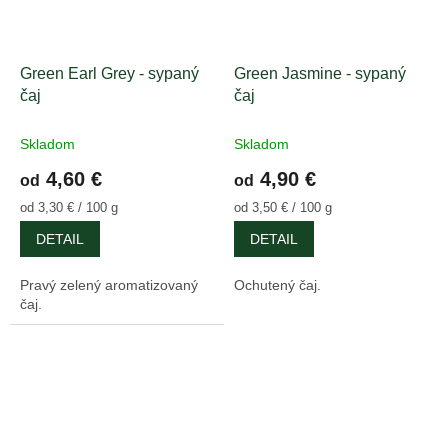
Green Earl Grey - sypaný
Green Jasmine - sypaný
čaj
čaj
Skladom
Skladom
4,60 €
4,90 €
od
od
Jednotková
Jednotková
od 3,30 € / 100 g
od 3,50 € / 100 g
cena:
cena:
DETAIL
DETAIL
Pravý zelený aromatizovaný
Ochutený čaj.
čaj.