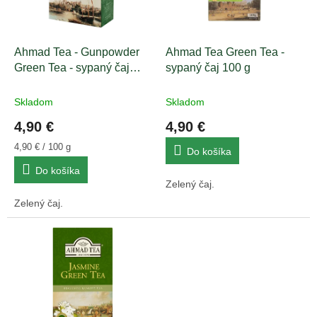
p
r
o
d
Ahmad Tea - Gunpowder
Ahmad Tea Green Tea -
u
Green Tea - sypaný čaj
sypaný čaj 100 g
k
100g
t
Skladom
Skladom
o
4,90 €
4,90 €
v
Jednotková
4,90 € / 100 g
Do košíka
cena:
Do košíka
Zelený čaj.
Zelený čaj.