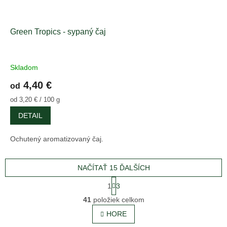
Green Tropics - sypaný čaj
Skladom
4,40 €
od
Jednotková
od 3,20 € / 100 g
cena:
DETAIL
Ochutený aromatizovaný čaj.
NAČÍTAŤ 15 ĎALŠÍCH
S
1
3
t
O
r
41
položiek celkom
v
á
l
HORE
n
á
k