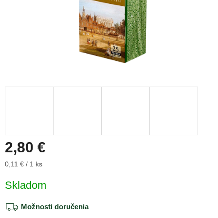
2,80 €
Jednotková
0,11 € / 1 ks
cena:
Skladom
Možnosti doručenia