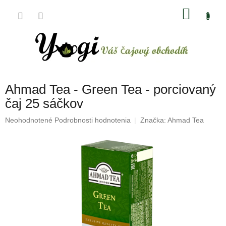
Prejsť
NÁKU
na
obsah
KOŠÍK
Ahmad Tea - Green Tea - porciovaný
čaj 25 sáčkov
Priemerné
Neohodnotené
Podrobnosti hodnotenia
Značka:
Ahmad Tea
hodnotenie
produktu
je
0,0
z
5
hviezdičiek.