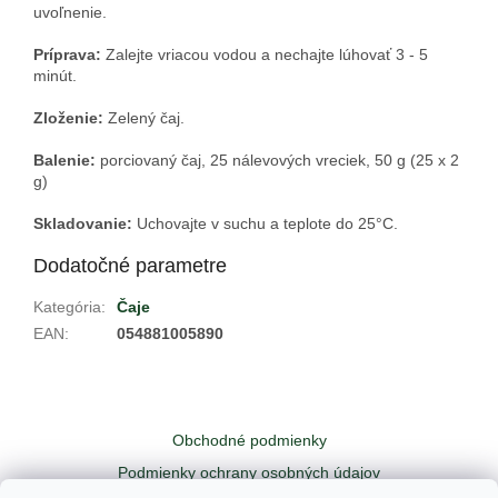
uvoľnenie.
Príprava:
Zalejte vriacou vodou a nechajte lúhovať 3 - 5
minút.
Zloženie:
Zelený čaj.
Balenie:
porciovaný čaj, 25 nálevových vreciek, 50 g (25 x 2
g)
Skladovanie:
Uchovajte v suchu a teplote do 25
°C.
Dodatočné parametre
Kategória
:
Čaje
EAN
:
054881005890
Z
á
Obchodné podmienky
p
ä
Podmienky ochrany osobných údajov
t