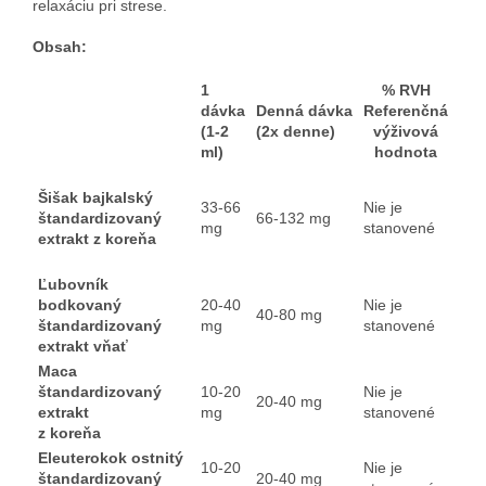
relaxáciu pri strese.
Obsah:
1
% RVH
dávka
Denná dávka
Referenčná
(1-2
(2x denne)
výživová
ml)
hodnota
Šišak bajkalský
33-66
Nie je
štandardizovaný
66-132 mg
mg
stanovené
extrakt z koreňa
Ľubovník
bodkovaný
20-40
Nie je
40-80 mg
štandardizovaný
mg
stanovené
extrakt vňať
Maca
štandardizovaný
10-20
Nie je
20-40 mg
extrakt
mg
stanovené
z koreňa
Eleuterokok ostnitý
10-20
Nie je
štandardizovaný
20-40 mg