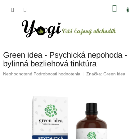
Prejsť
NÁKU
na
obsah
KOŠÍK
Green idea - Psychická nepohoda -
bylinná bezliehová tinktúra
Priemerné
Neohodnotené
Podrobnosti hodnotenia
Značka:
Green idea
hodnotenie
produktu
je
0,0
z
5
hviezdičiek.