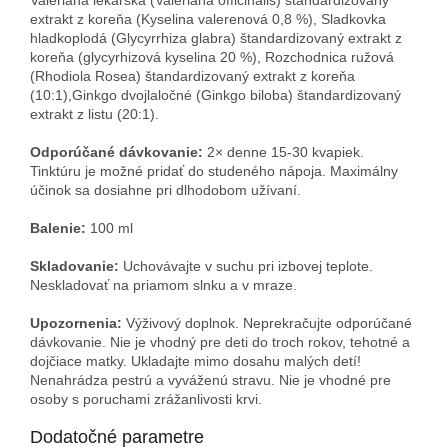
extrakt z koreňa (Kyselina valerenová 0,8 %), Sladkovka
hladkoplodá (Glycyrrhiza glabra) štandardizovaný extrakt z
koreňa (glycyrhizová kyselina 20 %), Rozchodnica ružová
(Rhodiola Rosea) štandardizovaný extrakt z koreňa
(10:1),Ginkgo dvojlaločné (Ginkgo biloba) štandardizovaný
extrakt z listu (20:1).
Odporúčané dávkovanie:
2× denne 15-30 kvapiek.
Tinktúru je možné pridať do studeného nápoja. Maximálny
účinok sa dosiahne pri dlhodobom užívaní.
Balenie:
100 ml
Skladovanie:
Uchovávajte v suchu pri izbovej teplote.
Neskladovať na priamom slnku a v mraze.
Upozornenia:
Výživový doplnok. Neprekračujte odporúčané
dávkovanie. Nie je vhodný pre deti do troch rokov, tehotné a
dojčiace matky. Ukladajte mimo dosahu malých detí!
Nenahrádza pestrú a vyváženú stravu. Nie je vhodné pre
osoby s poruchami zrážanlivosti krvi.
Dodatočné parametre