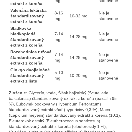
mg
stanovené
extrakt z koreňa
Valeriána lekárska
8-16
Nie je
štandardizovaný
16-32 mg
mg
stanovené
extrakt z koreňa
Sladkovka
hladkoplodá
7-14
Nie je
14-28 mg
štandardizovaný
mg
stanovené
extrakt z koreňa
Rozchodnica ružová
7-14
Nie je
štandardizovaný
14-28 mg
mg
stanovené
extrakt z koreňa
Ginkgo dvojlaločné
5-10
Nie je
štandardizovaný
10-20 mg
mg
stanovené
extrakt z listu
Zloženie:
Glycerín, voda, Šišak bajkalský (Scutellaria
baicalensis) štandardizovaný extrakt z koreňa (baicalin 95
%), Ľubovník bodkovaný (Hypericum Perforatum)
štandardizovaný extrakt vňať (hypericiny 0,3 %), Maca
(Lepidium meyenii) štandardizovaný extrakt z koreňa (10:1),
Eleuterokok ostnitý (Eleutherococcus senticosus)
štandardizovaný extrakt z koreňa (eleuterosidy 1 %),
Valeriána lekárska (Valeriana officinalis) štandardizovaný