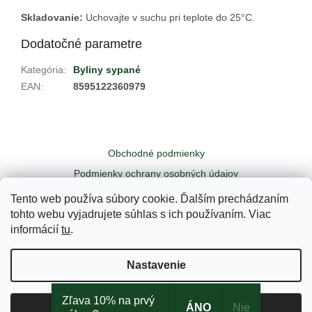
Skladovanie:
Uchovajte v suchu pri teplote do 25
°C.
Dodatočné parametre
Kategória
:
Byliny sypané
EAN
:
8595122360979
Z
á
Obchodné podmienky
p
ä
Podmienky ochrany osobných údajov
t
Odstúpiť od zmluvy tu
Kontakty
Tento web používa súbory cookie. Ďalším prechádzaním
i
tohto webu vyjadrujete súhlas s ich používaním. Viac
e
informácií
tu
.
Vytvoril Shoptet
Nastavenie
Copyright 2026
Yogi - Váš čajový obchodík
. Všetky práva
Zľava 10% na prvý
ÁNO
Nie
Súhlasím
vyhradené.
Upraviť nastavenie cookies