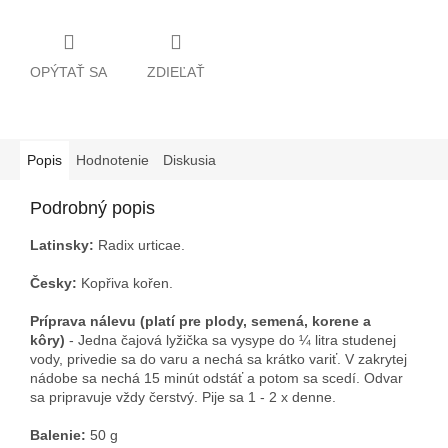
OPÝTAŤ SA
ZDIEĽAŤ
Popis
Hodnotenie
Diskusia
Podrobný popis
Latinsky:
Radix urticae.
Česky:
Kopřiva kořen.
Príprava nálevu (platí pre plody, semená, korene a
kôry)
- Jedna čajová lyžička sa vysype do ¼ litra studenej
vody, privedie sa do varu a nechá sa krátko variť. V zakrytej
nádobe sa nechá 15 minút odstáť a potom sa scedí. Odvar
sa pripravuje vždy čerstvý. Pije sa 1 - 2 x denne.
Balenie:
50 g