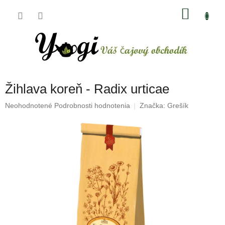
Prejsť
NÁKU
na
obsah
KOŠÍK
Žihlava koreň - Radix urticae
Priemerné
Neohodnotené
Podrobnosti hodnotenia
Značka:
Grešík
hodnotenie
produktu
je
0,0
z
5
hviezdičiek.