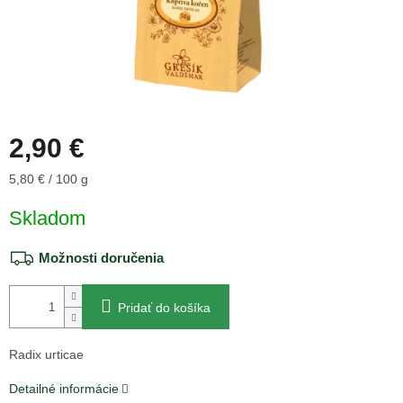
2,90 €
Jednotková
5,80 € / 100 g
cena:
Skladom
Možnosti doručenia
Pridať do košíka
Radix urticae
Detailné informácie