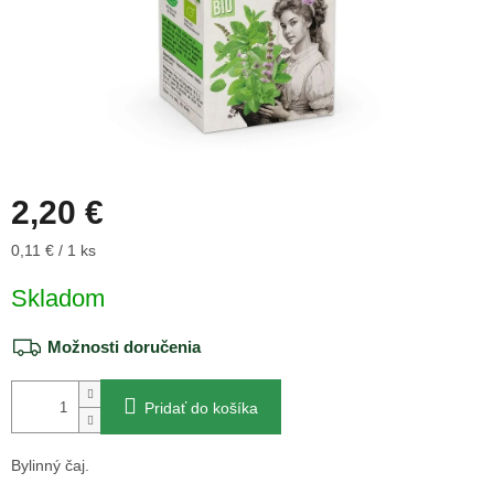
2,20 €
Jednotková
0,11 € / 1 ks
cena:
Skladom
Možnosti doručenia
Pridať do košíka
Bylinný čaj.