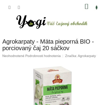
Prejsť
NÁKU
na
obsah
KOŠÍK
Agrokarpaty - Mäta pieporná BIO -
porciovaný čaj 20 sáčkov
Priemerné
Neohodnotené
Podrobnosti hodnotenia
Značka:
Agrokarpaty
hodnotenie
produktu
je
0,0
z
5
hviezdičiek.