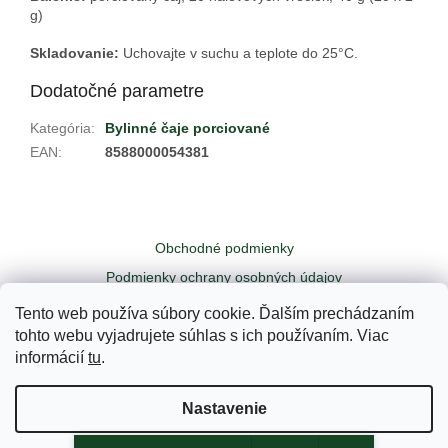
g)
Skladovanie:
Uchovajte v suchu a teplote do 25
°C.
Dodatočné parametre
Kategória
:
Bylinné čaje porciované
EAN
:
8588000054381
Z
á
Obchodné podmienky
p
ä
Podmienky ochrany osobných údajov
t
Odstúpiť od zmluvy tu
Kontakty
Tento web používa súbory cookie. Ďalším prechádzaním
i
tohto webu vyjadrujete súhlas s ich používaním. Viac
e
informácií
tu
.
Vytvoril Shoptet
Nastavenie