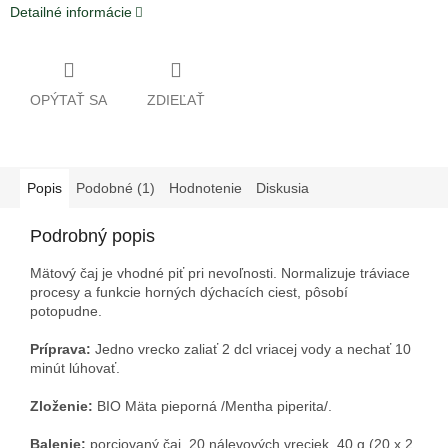
Detailné informácie
OPÝTAŤ SA
ZDIEĽAŤ
Popis
Podobné (1)
Hodnotenie
Diskusia
Podrobný popis
Mätový čaj je vhodné piť pri nevoľnosti. Normalizuje tráviace
procesy a funkcie horných dýchacích ciest, pôsobí
potopudne.
Príprava:
Jedno vrecko zaliať 2 dcl vriacej vody a nechať 10
minút lúhovať.
Zloženie:
BIO Mäta pieporná /Mentha piperita/.
Balenie:
porciovaný čaj, 20 nálevových vreciek, 40 g (20 x 2