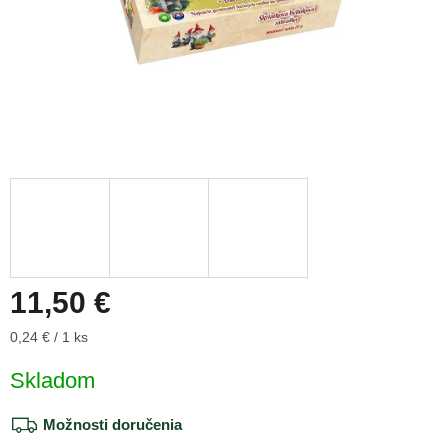
11,50 €
Jednotková
0,24 € / 1 ks
cena:
Skladom
Možnosti doručenia