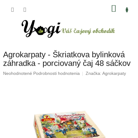
Prejsť
NÁKU
na
obsah
KOŠÍK
Agrokarpaty - Škriatkova bylinková
záhradka - porciovaný čaj 48 sáčkov
Priemerné
Neohodnotené
Podrobnosti hodnotenia
Značka:
Agrokarpaty
hodnotenie
produktu
je
0,0
z
5
hviezdičiek.