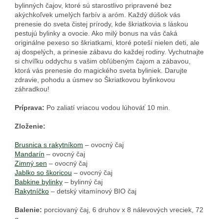
bylinných čajov, ktoré sú starostlivo pripravené bez
akýchkoľvek umelých farbív a aróm. Každý dúšok vás
prenesie do sveta čistej prírody, kde škriatkovia s láskou
pestujú bylinky a ovocie. Ako milý bonus na vás čaká
originálne pexeso so škriatkami, ktoré poteší nielen deti, ale
aj dospelých, a prinesie zábavu do každej rodiny. Vychutnajte
si chvíľku oddychu s vašim obľúbeným čajom a zábavou,
ktorá vás prenesie do magického sveta byliniek. Darujte
zdravie, pohodu a úsmev so Škriatkovou bylinkovou
záhradkou!
Príprava:
Po zaliatí vriacou vodou lúhováť 10 min.
Zloženie:
Brusnica s rakytníkom
– ovocný čaj
Mandarín
– ovocný čaj
Zimný sen
– ovocný čaj
Jablko so škoricou
– ovocný čaj
Babkine bylinky
– bylinný čaj
Rakytníčko
– detský vitamínový BIO čaj
Balenie:
porciovaný čaj, 6 druhov x 8 nálevových vreciek, 72
g