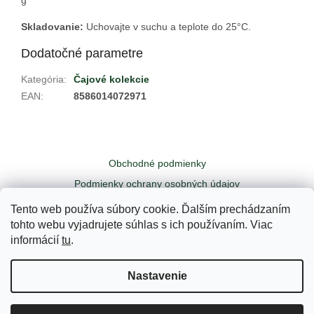
Skladovanie:
Uchovajte v suchu a teplote do 25
°C.
Dodatočné parametre
Kategória
:
Čajové kolekcie
EAN
:
8586014072971
Z
á
Obchodné podmienky
p
ä
Podmienky ochrany osobných údajov
t
Odstúpiť od zmluvy tu
Kontakty
Tento web používa súbory cookie. Ďalším prechádzaním
i
tohto webu vyjadrujete súhlas s ich používaním. Viac
e
informácií
tu
.
Vytvoril Shoptet
Nastavenie
Copyright 2026
Yogi - Váš čajový obchodík
. Všetky práva