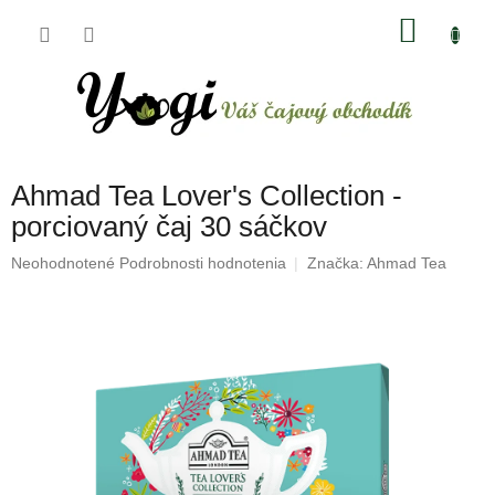
Prejsť
NÁKU
na
obsah
KOŠÍK
Ahmad Tea Lover's Collection -
porciovaný čaj 30 sáčkov
Priemerné
Neohodnotené
Podrobnosti hodnotenia
Značka:
Ahmad Tea
hodnotenie
produktu
je
0,0
z
5
hviezdičiek.