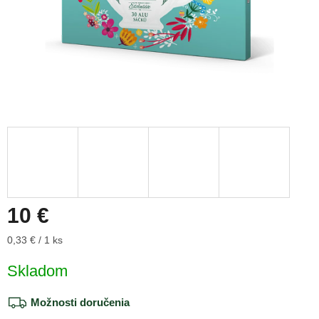
10 €
Jednotková
0,33 € / 1 ks
cena:
Skladom
Možnosti doručenia