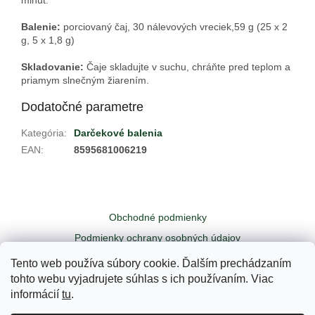
Balenie:
porciovaný čaj, 30
nálevových vreciek,59 g (25 x 2
g, 5 x 1,8 g)
Skladovanie:
Čaje skladujte v suchu, chráňte pred teplom a
priamym slnečným žiarením.
Dodatočné parametre
Kategória
:
Darčekové balenia
EAN
:
8595681006219
Z
á
Obchodné podmienky
p
ä
Podmienky ochrany osobných údajov
t
Odstúpiť od zmluvy tu
Kontakty
Tento web používa súbory cookie. Ďalším prechádzaním
i
tohto webu vyjadrujete súhlas s ich používaním. Viac
e
informácií
tu
.