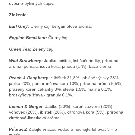
ovocno-bylinných čajov.
Zloženie:
Earl Grey:
Čierny čaj, bergamotová aróma.
English Breakfast:
Čierny čaj.
Green Tea:
Zelený čaj.
Wild Strawberry:
J
ablko, ibištek, list čučoriedky, prírodná
aróma, pomarančová kôra, jahoda (1 %), baza čierna.
Peach & Raspberry
:
:
Ibištek 31,8%, jablčné výlisky 28%,
jablko 20%, pomarančová kóra 10%, prírodná aróma 5,5%,
pražený koreň čakanky 3%, stévia 1,5%, malina 0,1%,
broskyňová šťava - granuly 0,1%.
Lemon & Ginger
:
Jablko (30%), koreň zázvoru (20%),
vôňovec (20%), ibištek (20%), citrónová kôra (5%), prírodná
citrónová-limetková aróma.
Príprava:
Zalejte vriacou vodou a nechajte lúhovať 3 – 5
minút.