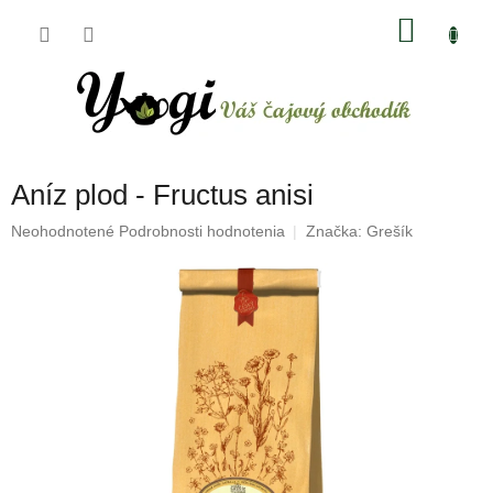
Prejsť
NÁKU
na
obsah
KOŠÍK
Aníz plod - Fructus anisi
Priemerné
Neohodnotené
Podrobnosti hodnotenia
Značka:
Grešík
hodnotenie
produktu
je
0,0
z
5
hviezdičiek.