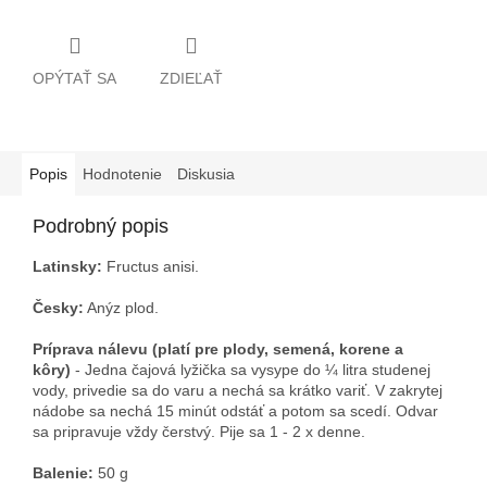
OPÝTAŤ SA
ZDIEĽAŤ
Popis
Hodnotenie
Diskusia
Podrobný popis
Latinsky:
Fructus anisi.
Česky:
Anýz plod.
Príprava nálevu (platí pre plody, semená, korene a
kôry)
- Jedna čajová lyžička sa vysype do ¼ litra studenej
vody, privedie sa do varu a nechá sa krátko variť. V zakrytej
nádobe sa nechá 15 minút odstáť a potom sa scedí. Odvar
sa pripravuje vždy čerstvý. Pije sa 1 - 2 x denne.
Balenie:
50 g