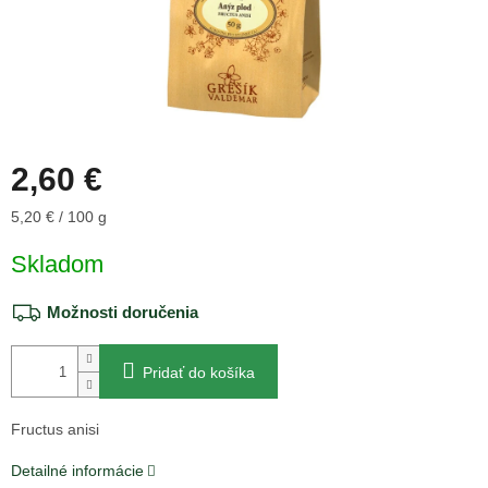
2,60 €
Jednotková
5,20 € / 100 g
cena:
Skladom
Možnosti doručenia
Pridať do košíka
Fructus anisi
Detailné informácie