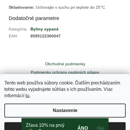
Skladovanie:
Uchovajte v suchu pri teplote do 25
°C.
Dodatočné parametre
Kategória
:
Byliny sypané
EAN
:
8595122360047
Z
á
Obchodné podmienky
p
ä
Podmienky ochrany osobných údajov
t
Odstúpiť od zmluvy tu
Kontakty
Tento web používa súbory cookie. Ďalším prechádzaním
i
tohto webu vyjadrujete súhlas s ich používaním. Viac
e
informácií
tu
.
Vytvoril Shoptet
Nastavenie
Copyright 2026
Yogi - Váš čajový obchodík
. Všetky práva
Zľava 10% na prvý
ÁNO
Nie
Súhlasím
vyhradené.
Upraviť nastavenie cookies