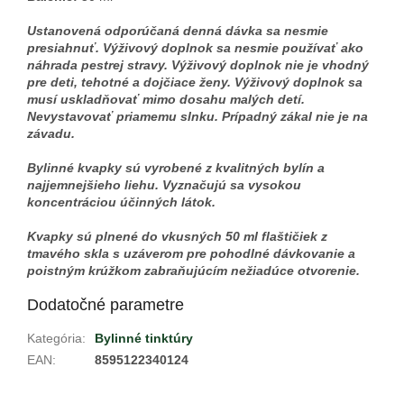
Ustanovená odporúčaná denná dávka sa nesmie
presiahnuť. Výživový doplnok sa nesmie používať ako
náhrada pestrej stravy. Výživový doplnok nie je vhodný
pre deti, tehotné a dojčiace ženy. Výživový doplnok sa
musí uskladňovať mimo dosahu malých detí.
Nevystavovať priamemu slnku. Prípadný zákal nie je na
závadu.
Bylinné kvapky sú vyrobené z kvalitných bylín a
najjemnejšieho liehu. Vyznačujú sa vysokou
koncentráciou účinných látok.
Kvapky sú plnené do vkusných 50 ml flaštičiek z
tmavého skla s uzáverom pre pohodlné dávkovanie a
poistným krúžkom zabraňujúcím nežiadúce otvorenie.
Dodatočné parametre
Kategória
:
Bylinné tinktúry
EAN
:
8595122340124