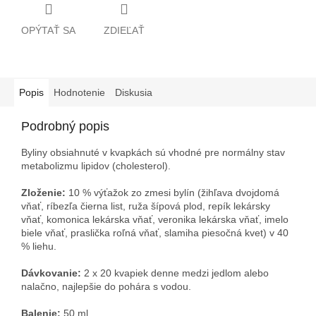
OPÝTAŤ SA
ZDIEĽAŤ
Popis
Hodnotenie
Diskusia
Podrobný popis
Byliny obsiahnuté v kvapkách sú vhodné pre normálny stav
metabolizmu lipidov (cholesterol).
Zloženie:
10 % výťažok zo zmesi bylín (žihľava dvojdomá
vňať, ríbezľa čierna list, ruža šípová plod, repík lekársky
vňať, komonica lekárska vňať, veronika lekárska vňať, imelo
biele vňať, praslička roľná vňať, slamiha piesočná kvet) v 40
% liehu.
Dávkovanie:
2 x 20 kvapiek denne medzi jedlom alebo
nalačno, najlepšie do pohára s vodou.
Balenie:
50 ml