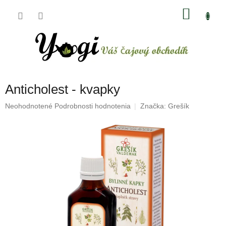
Prejsť
NÁKU
na
obsah
KOŠÍK
Anticholest - kvapky
Priemerné
Neohodnotené
Podrobnosti hodnotenia
Značka:
Grešík
hodnotenie
produktu
je
0,0
z
5
hviezdičiek.