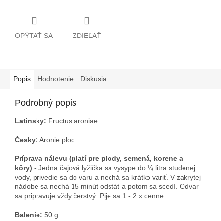
OPÝTAŤ SA
ZDIEĽAŤ
Popis
Hodnotenie
Diskusia
Podrobný popis
Latinsky:
Fructus aroniae.
Česky:
Aronie plod.
Príprava nálevu (platí pre plody, semená, korene a
kôry)
- Jedna čajová lyžička sa vysype do ¼ litra studenej
vody, privedie sa do varu a nechá sa krátko variť. V zakrytej
nádobe sa nechá 15 minút odstáť a potom sa scedí. Odvar
sa pripravuje vždy čerstvý. Pije sa 1 - 2 x denne.
Balenie:
50 g