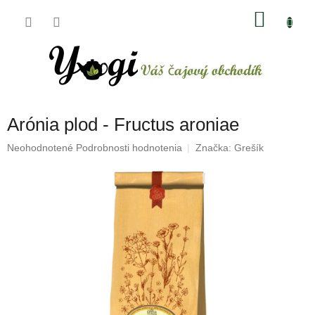
Prejsť
NÁKU
na
obsah
KOŠÍK
Arónia plod - Fructus aroniae
Priemerné
Neohodnotené
Podrobnosti hodnotenia
Značka:
Grešík
hodnotenie
produktu
je
0,0
z
5
hviezdičiek.