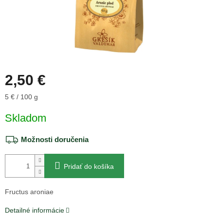
2,50 €
Jednotková
5 € / 100 g
cena:
Skladom
Možnosti doručenia
Pridať do košíka
Fructus aroniae
Detailné informácie