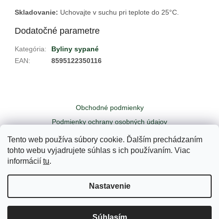
Skladovanie:
Uchovajte v suchu pri teplote do 25
°C.
Dodatočné parametre
Kategória
:
Byliny sypané
EAN
:
8595122350116
Z
á
Obchodné podmienky
p
ä
Podmienky ochrany osobných údajov
t
Odstúpiť od zmluvy tu
Kontakty
Tento web používa súbory cookie. Ďalším prechádzaním
i
tohto webu vyjadrujete súhlas s ich používaním. Viac
e
informácií
tu
.
Vytvoril Shoptet
Nastavenie
Copyright 2026
Yogi - Váš čajový obchodík
. Všetky práva
Súhlasím
vyhradené.
Upraviť nastavenie cookies