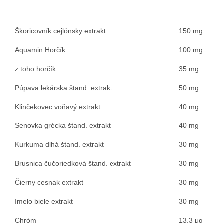
Škoricovník cejlónsky extrakt
150 mg
Aquamin Horčík
100 mg
z toho horčík
35 mg
Púpava lekárska štand. extrakt
50 mg
Klinčekovec voňavý extrakt
40 mg
Senovka grécka štand. extrakt
40 mg
Kurkuma dlhá štand. extrakt
30 mg
Brusnica čučoriedková štand. extrakt
30 mg
Čierny cesnak extrakt
30 mg
Imelo biele extrakt
30 mg
Chróm
13,3 μg