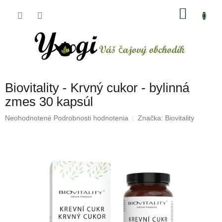
Prejsť
NÁKU
na
obsah
KOŠÍK
Biovitality - Krvný cukor - bylinná
zmes 30 kapsúl
Priemerné
Neohodnotené
Podrobnosti hodnotenia
Značka:
Biovitality
hodnotenie
produktu
je
0,0
z
5
hviezdičiek.