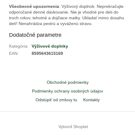
Všeobecné upozornenia
: Výživový doplnok. Neprekračujte
odporúčané denné dávkovanie. Nie je vhodné pre deti do
troch rokov, tehotné a dojčiace matky. Ukladať mimo dosahu
detí! Nenahrádza pestrú a vyváženú stravu.
Dodatočné parametre
Kategória
:
Výživové doplnky
EAN
:
8595643615169
Z
á
Obchodné podmienky
p
ä
Podmienky ochrany osobných údajov
t
Odstúpiť od zmluvy tu
Kontakty
i
e
Vytvoril Shoptet