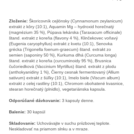
Zloženie:
Škoricovník cejlónsky (Cynnamonum zeylanicum)
extrakt z kôry (10:1), Aquamin Mg – hydroxid horečnatý
(magnézium 35 %), Púpava lekárska (Taraxacum officinale)
štand. extrakt z koreňa (flavony 4 %), Klinčekovec voňavý
(Eugenia caryophyllus) extrakt z kvetu (10:1), Senovka
grécka (Trigonella foenum-graecum) štand. extrakt zo
semien (saponiny 50 %), Kurkuma dlhá (Curcuma longa)
štand. extrakt z koreňa (curcuminoidy 95 %), Brusnica
čučoriedková (Vaccinium Myrtillus) štand. extrakt z plodu
(anthokyanidiny 1 %), Čierny cesnak fermentovaný (Allium
sativum) extrakt z šúľky (10:1), Imelo biele (Viscum album)
extrakt z celej rastliny (10:1), Chromom obohatené kvasnice,
stearan horečnatý (plnidlo), vegetariánska kapsula.
Odporúčané dávkovanie:
3 kapsuly denne.
Balenie:
30 kapsúl
Skladovanie:
Uchovávajte v suchu priizbovej teplote.
Neskladovať na priamom slnku a v mraze.