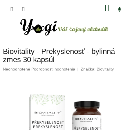
Prejsť
NÁKU
na
obsah
KOŠÍK
Biovitality - Prekyslenosť - bylinná
zmes 30 kapsúl
Priemerné
Neohodnotené
Podrobnosti hodnotenia
Značka:
Biovitality
hodnotenie
produktu
je
0,0
z
5
hviezdičiek.