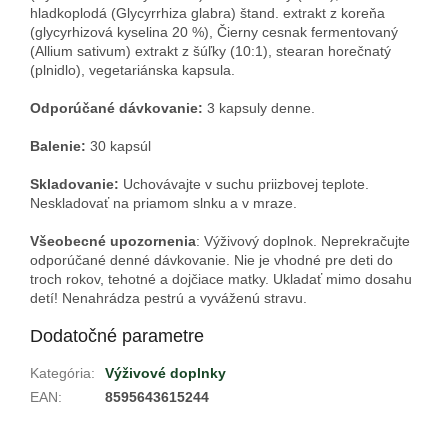
hladkoplodá (Glycyrrhiza glabra) štand. extrakt z koreňa
(glycyrhizová kyselina 20 %), Čierny cesnak fermentovaný
(Allium sativum) extrakt z šúľky (10:1), stearan horečnatý
(plnidlo), vegetariánska kapsula.
Odporúčané dávkovanie:
3 kapsuly denne.
Balenie:
30 kapsúl
Skladovanie:
Uchovávajte v suchu priizbovej teplote.
Neskladovať na priamom slnku a v mraze.
Všeobecné upozornenia
: Výživový doplnok. Neprekračujte
odporúčané denné dávkovanie. Nie je vhodné pre deti do
troch rokov, tehotné a dojčiace matky. Ukladať mimo dosahu
detí! Nenahrádza pestrú a vyváženú stravu.
Dodatočné parametre
Kategória
:
Výživové doplnky
EAN
:
8595643615244