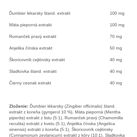
Ďumbier lékarsky štand. extrakt
100 mg
Mäta pieporná extrakt
100 mg
Rumanček pravý extrakt
70 mg
Anjelika čínska extrakt
50 mg
Škoricovník cejlónsky extrakt
40 mg
Sladkovka štand. extrakt
40 mg
Čierny cesnak extrakt
40 mg
Zloženie:
Ďumbier lékarsky (Zingiber officinalis) štand.
extrakt z koreňa (gyngerol 10 %), Mäta pieporná (Mentha
piperita) extrakt z listu (5:1), Rumanček pravý (Chamomilla
recutita) extrakt z kvetu (5:1), Anjelika čínska (Angelica
sinensis) extrakt z koreňa (5:1), Škoricovník cejlónsky
(Cynnamonum zeylanicum) extrakt z kôry (10:1), Sladkovka