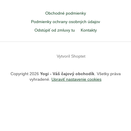
Z
á
Obchodné podmienky
p
ä
Podmienky ochrany osobných údajov
t
Odstúpiť od zmluvy tu
Kontakty
i
e
Vytvoril Shoptet
Copyright 2026
Yogi - Váš čajový obchodík
. Všetky práva
vyhradené.
Upraviť nastavenie cookies