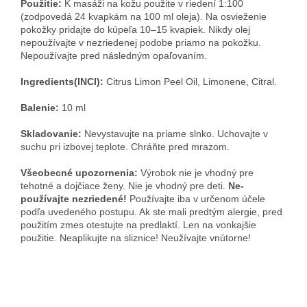
Použitie:
K masáži na kožu použite v riedení 1:100
(zodpovedá 24 kvapkám na 100 ml oleja). Na osvieženie
pokožky pridajte do kúpeľa 10–15 kvapiek. Nikdy olej
nepoužívajte v nezriedenej podobe priamo na pokožku.
Nepoužívajte pred následným opaľovaním.
Ingredients(INCI):
Citrus Limon Peel Oil, Limonene, Citral.
Balenie:
10 ml
Skladovanie:
Nevystavujte na priame slnko. Uchovajte v
suchu pri izbovej teplote. Chráňte pred mrazom.
Všeobecné upo­zornenia:
Výrobok nie je vhodný pre
tehotné a dojčiace ženy. Nie je vhodný pre deti.
Ne­
používajte nezriedené!
Používajte iba v určenom účele
podľa uvedené­ho postupu. Ak ste mali predtým alergie, pred
použitím zmes otestuj­te na predlaktí. Len na vonkajšie
použitie. Neaplikujte na sliznice! Neužívajte vnútorne!