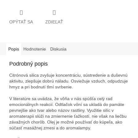
OPÝTAŤ SA
ZDIEĽAŤ
Popis
Hodnotenie
Diskusia
Podrobný popis
Citrónová silica zvyšuje koncentráciu, sústredenie a duševnú
aktivitu, zlepšuje dobrú náladu. Osviežuje vzduch, odpudzuje
hmyz a pri bodnutí tlmí svrbenie.
V literatúre sa uvádza, že vôňa v nás spúšťa celý rad
emocionálnych reakcií. Odtlačok vôní sa ukladá do pamäte
pevnejšie ako tvar alebo názov rastliny. Využitie silíc v
aromaterapii slúži na zmiernenie ťažkostí, nie však na liečbu
závažných chorôb. Olej je možné používať do kúpeľa, ako
súčasť masážnej zmesi a do aromalampy.