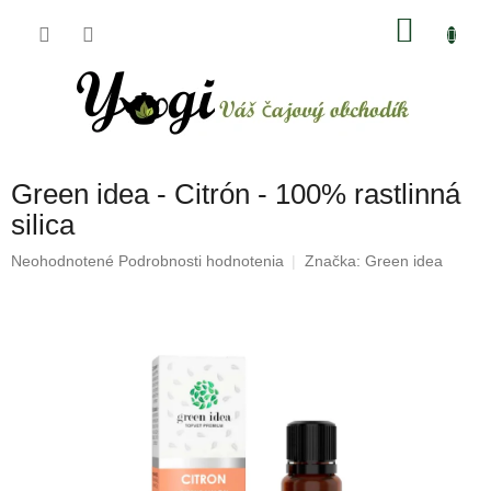
Prejsť
NÁKU
na
obsah
KOŠÍK
Green idea - Citrón - 100% rastlinná
silica
Priemerné
Neohodnotené
Podrobnosti hodnotenia
Značka:
Green idea
hodnotenie
produktu
je
0,0
z
5
hviezdičiek.