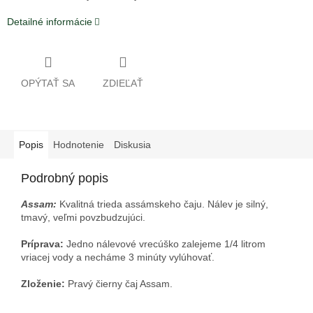
Detailné informácie
OPÝTAŤ SA
ZDIEĽAŤ
Popis
Hodnotenie
Diskusia
Podrobný popis
Assam:
Kvalitná trieda assámskeho čaju. Nálev je silný,
tmavý, veľmi povzbudzujúci.
Príprava:
Jedno nálevové vrecúško zalejeme 1/4 litrom
vriacej vody a necháme 3 minúty vylúhovať.
Zloženie:
Pravý čierny čaj Assam.