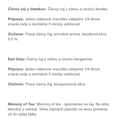
Čierny čaj s limetkou:
Čierny čaj s vôňou a chuťou limetky.
Príprava:
Jedno nálevové vrecúško zalejeme 1/4 litrom
vriacej vody a necháme 3 minúty vylúhovať.
Zloženie:
Pravý čierny čaj, prírodná aróma, limetková kôra
0,5 %.
Earl Grey:
Čierny čaj s vôňou a chuťou bergamotu.
Príprava:
Jedno nálevové vrecúško zalejeme 1/4 litrom
vriacej vody a necháme 3 minúty vylúhovať.
Zloženie:
Pravý čierny čaj, bergamotová silica.
Memory of Tea:
Memory of tea - spomienka na čaj. Na silný,
lahodný a voňavý. Vôňa čajových plantáží sa teraz prenesie
až do vašej šálky.