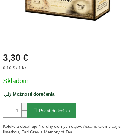
3,30 €
Jednotková
0,16 € / 1 ks
cena:
Skladom
Možnosti doručenia
Pridať do košíka
Kolekcia obsahuje 4 druhy čiernych čajov: Assam, Čierny čaj s
limetkou, Earl Grey a Memory of Tea.