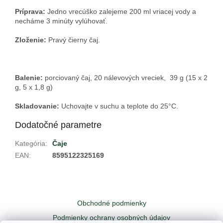
Príprava:
Jedno vrecúško zalejeme 200 ml vriacej vody a
necháme 3 minúty vylúhovať.
Zloženie:
Pravý čierny čaj.
Balenie:
porciovaný čaj,
20 nálevových vreciek,
39 g (15 x 2
g, 5 x 1,8 g)
Skladovanie:
Uchovajte v suchu a teplote do 25
°C.
Dodatočné parametre
Kategória
:
Čaje
EAN
:
8595122325169
Z
á
Obchodné podmienky
p
ä
Podmienky ochrany osobných údajov