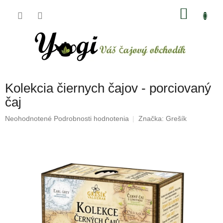
Prejsť
NÁKU
na
obsah
KOŠÍK
Kolekcia čiernych čajov - porciovaný
čaj
Priemerné
Neohodnotené
Podrobnosti hodnotenia
Značka:
Grešík
hodnotenie
produktu
je
0,0
z
5
hviezdičiek.