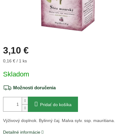
3,10 €
Jednotková
0,16 € / 1 ks
cena:
Skladom
Možnosti doručenia
Pridať do košíka
Výživový doplnok. Bylinný čaj. Malva sylv. ssp. mauritiana.
Detailné informácie