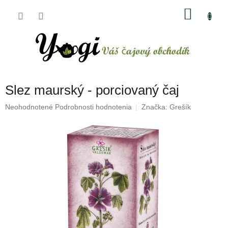
Prejsť
NÁKU
na
obsah
KOŠÍK
Slez maurský - porciovaný čaj
Priemerné
Neohodnotené
Podrobnosti hodnotenia
Značka:
Grešík
hodnotenie
produktu
je
0,0
z
5
hviezdičiek.