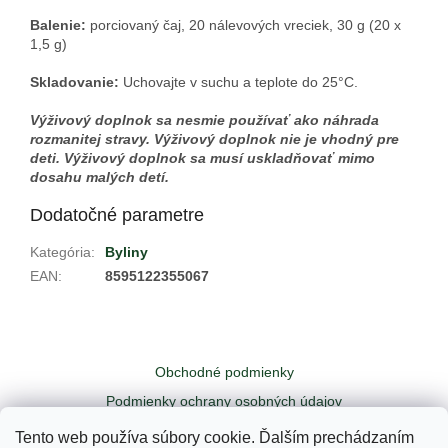
Balenie:
porciovaný čaj,
20 nálevových vreciek, 30
g (20 x
1,5 g)
Skladovanie:
Uchovajte v suchu a teplote do 25
°C.
Výživový doplnok sa nesmie používať ako náhrada
rozmanitej stravy. Výživový doplnok nie je vhodný pre
deti. Výživový doplnok sa musí uskladňovať mimo
dosahu malých detí.
Dodatočné parametre
Kategória
:
Byliny
EAN
:
8595122355067
Z
á
Obchodné podmienky
p
ä
Podmienky ochrany osobných údajov
t
Odstúpiť od zmluvy tu
Kontakty
Tento web používa súbory cookie. Ďalším prechádzaním
i