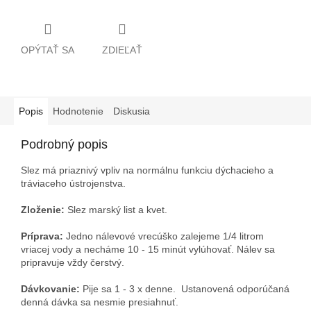
OPÝTAŤ SA
ZDIEĽAŤ
Popis
Hodnotenie
Diskusia
Podrobný popis
Slez má priaznivý vpliv na normálnu funkciu dýchacieho a
tráviaceho ústrojenstva.
Zloženie:
Slez marský list a kvet.
Príprava:
Jedno nálevové vrecúško zalejeme 1/4 litrom
vriacej vody a necháme 10 - 15 minút vylúhovať. Nálev sa
pripravuje vždy čerstvý.
Dávkovanie:
Pije sa 1 - 3 x denne.
Ustanovená odporúčaná
denná dávka sa nesmie presiahnuť.