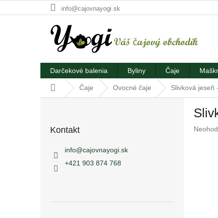
Prejsť
info@cajovnayogi.sk
na
obsah
Darčekové balenia
Byliny
Čaje
Maškr
Domov
Čaje
Ovocné čaje
Slivková jeseň 
B
Sliv
o
č
Prieme
Kontakt
Neohod
n
hodnote
ý
produkt
info
@
cajovnayogi.sk
p
je
+421 903 874 768
a
0,0
z
n
5
e
hviezdič
l