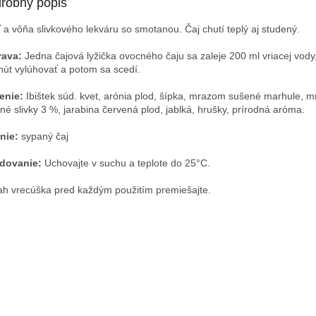
robný popis
 a vôňa slivkového lekváru so smotanou. Čaj chutí teplý aj studený.
rava:
Jedna čajová lyžička ovocného čaju sa zaleje 200 ml vriacej vody
nút vylúhovať a potom sa scedí.
enie:
Ibištek súd. kvet, arónia plod, šípka, mrazom sušené marhule, 
né slivky 3 %, jarabina červená plod, jablká, hrušky, prírodná aróma.
nie:
sypaný čaj
dovanie:
Uchovajte v suchu a teplote do 25
°C.
h vrecúška pred každým použitím premiešajte.