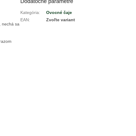
Dodatočné parametre
Kategória
:
Ovocné čaje
EAN
:
Zvoľte variant
, nechá sa
mrazom