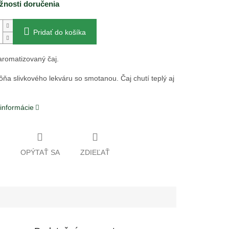
nosti doručenia
Pridať do košíka
romatizovaný čaj.
ôňa slivkového lekváru so smotanou. Čaj chutí teplý aj
 informácie
OPÝTAŤ SA
ZDIEĽAŤ