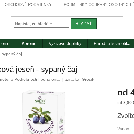
OBCHODNÉ PODMIENKY
PODMIENKY OCHRANY OSOBNÝCH 
HĽADAŤ
tenie
Korenie
Výživové doplnky
Prírodná kozmetika
- sypaný čaj
ková jeseň - sypaný čaj
rné
notené
Podrobnosti hodnotenia
Značka:
Grešík
nie
od
u
Jednotk
od 3,60 
cena:
Zvoľte
iek.
Variant