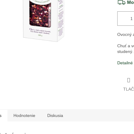
Mož
Ovocný a
Chuť a v
studený.
Detailné
TLAČ
s
Hodnotenie
Diskusia