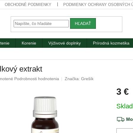
OBCHODNÉ PODMIENKY
PODMIENKY OCHRANY OSOBNÝCH 
HĽADAŤ
tenie
Korenie
Výživové doplnky
Prírodná kozmetika
lkový extrakt
rné
notené
Podrobnosti hodnotenia
Značka:
Grešík
nie
3 €
u
Jednotk
Skla
cena:
iek.
Mož