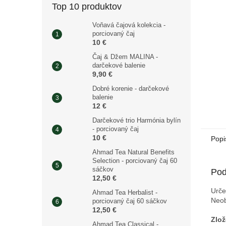
Top 10 produktov
Voňavá čajová kolekcia -
porciovaný čaj
10 €
Čaj & Džem MALINA -
darčekové balenie
9,90 €
Dobré korenie - darčekové
balenie
12 €
Darčekové trio Harmónia bylín
- porciovaný čaj
10 €
Popi
Ahmad Tea Natural Benefits
Selection - porciovaný čaj 60
sáčkov
Pod
12,50 €
Urče
Ahmad Tea Herbalist -
Neob
porciovaný čaj 60 sáčkov
12,50 €
Zlož
Ahmad Tea Classical -