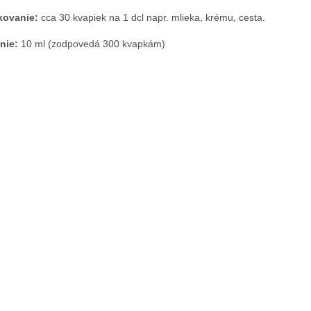
kovanie:
cca 30 kvapiek na 1 dcl napr. mlieka, krému, cesta.
nie:
10 ml (zodpovedá 300 kvapkám)