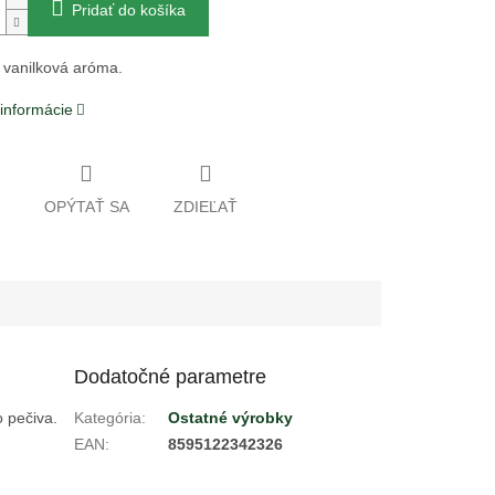
Pridať do košíka
 vanilková aróma.
 informácie
OPÝTAŤ SA
ZDIEĽAŤ
Dodatočné parametre
 pečiva.
Kategória
:
Ostatné výrobky
EAN
:
8595122342326