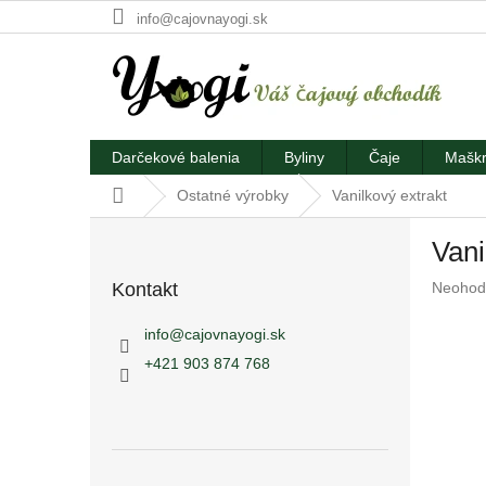
Prejsť
info@cajovnayogi.sk
na
obsah
Darčekové balenia
Byliny
Čaje
Maškr
Domov
Ostatné výrobky
Vanilkový extrakt
B
Vani
o
č
Prieme
Kontakt
Neohod
n
hodnote
ý
produkt
info
@
cajovnayogi.sk
p
je
+421 903 874 768
a
0,0
z
n
5
e
hviezdič
l