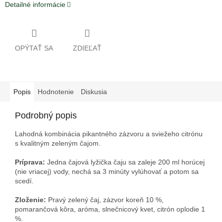
Detailné informácie
OPÝTAŤ SA
ZDIEĽAŤ
Popis
Hodnotenie
Diskusia
Podrobný popis
Lahodná kombinácia pikantného zázvoru a sviežeho citrónu
s kvalitným zeleným čajom.
Príprava:
Jedna čajová lyžička čaju sa zaleje 200 ml horúcej
(nie vriacej) vody, nechá sa 3 minúty vylúhovať a potom sa
scedí.
Zloženie:
Pravý zelený čaj, zázvor koreň 10 %,
pomarančová kôra, aróma, slnečnicový kvet, citrón oplodie 1
%.