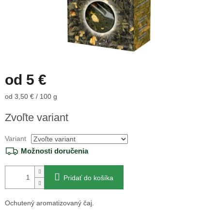
od
5 €
Jednotková
od 3,50 € / 100 g
cena:
Zvoľte variant
Variant
Možnosti doručenia
Pridať do košíka
Ochutený aromatizovaný čaj.