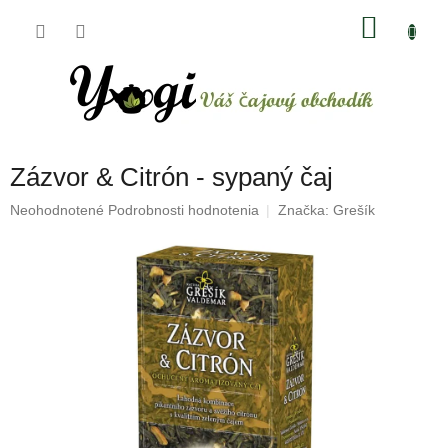
Prejsť
NÁKU
na
obsah
KOŠÍK
Zázvor & Citrón - sypaný čaj
Priemerné
Neohodnotené
Podrobnosti hodnotenia
Značka:
Grešík
hodnotenie
produktu
je
0,0
z
5
hviezdičiek.