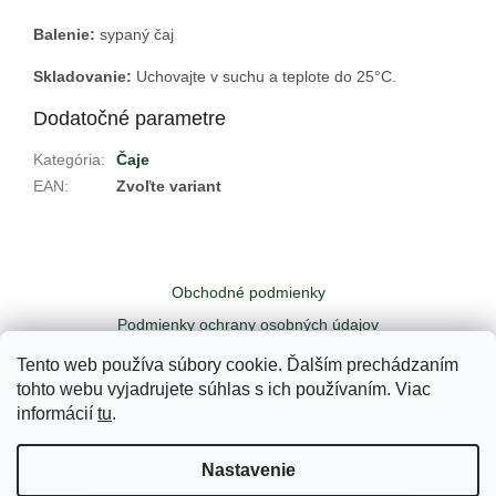
Balenie:
sypaný čaj
Skladovanie:
Uchovajte v suchu a teplote do 25
°C.
Dodatočné parametre
Kategória
:
Čaje
EAN
:
Zvoľte variant
Z
á
Obchodné podmienky
p
ä
Podmienky ochrany osobných údajov
t
Odstúpiť od zmluvy tu
Kontakty
Tento web používa súbory cookie. Ďalším prechádzaním
i
tohto webu vyjadrujete súhlas s ich používaním. Viac
e
informácií
tu
.
Vytvoril Shoptet
Nastavenie