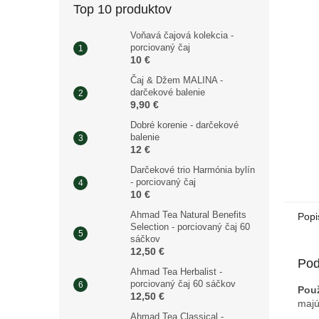
Top 10 produktov
Voňavá čajová kolekcia -
porciovaný čaj
10 €
Čaj & Džem MALINA -
darčekové balenie
9,90 €
Dobré korenie - darčekové
balenie
12 €
Darčekové trio Harmónia bylín
- porciovaný čaj
10 €
Ahmad Tea Natural Benefits
Popi
Selection - porciovaný čaj 60
sáčkov
12,50 €
Pod
Ahmad Tea Herbalist -
porciovaný čaj 60 sáčkov
Použ
12,50 €
majú
Ahmad Tea Classical -