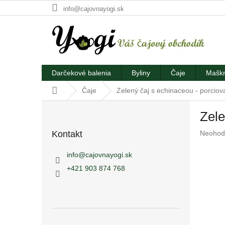
Prejsť
info@cajovnayogi.sk
na
obsah
Darčekové balenia
Byliny
Čaje
Maškr
Domov
Čaje
Zelený čaj s echinaceou - porciov
B
Zele
o
č
Prieme
Kontakt
Neohod
n
hodnote
ý
produkt
info
@
cajovnayogi.sk
p
je
+421 903 874 768
a
0,0
z
n
5
e
hviezdič
l