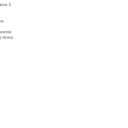
háme 3
ma.
nesmie
 stravy.