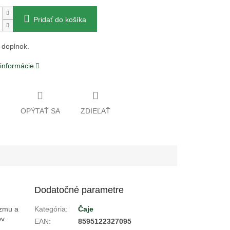
Pridať do košíka
 doplnok.
 informácie
OPÝTAŤ SA
ZDIEĽAŤ
Dodatočné parametre
izmu a
Kategória
:
Čaje
v.
EAN
:
8595122327095