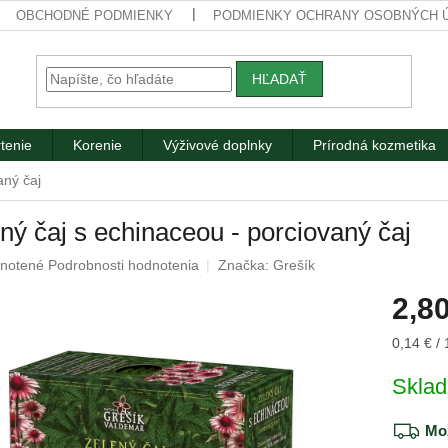
OBCHODNÉ PODMIENKY
PODMIENKY OCHRANY OSOBNÝCH 
HĽADAŤ
tenie
Korenie
Výživové doplnky
Prírodná kozmetika
aný čaj
ný čaj s echinaceou - porciovaný čaj
rné
notené
Podrobnosti hodnotenia
Značka:
Grešík
nie
2,80
u
Jednotk
0,14 € / 
cena:
Skla
iek.
Mož