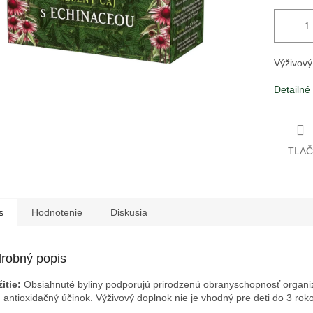
Výživový
Detailné
TLAČ
s
Hodnotenie
Diskusia
robný popis
itie:
Obsiahnuté byliny podporujú prirodzenú obranyschopnosť organ
 antioxidačný účinok. Výživový doplnok nie je vhodný pre deti do 3 roko