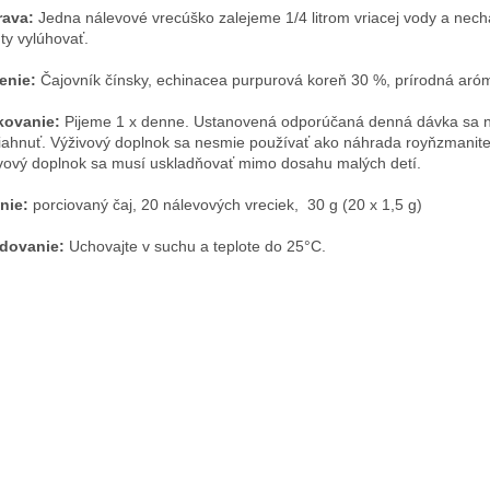
rava:
Jedna nálevové vrecúško zalejeme 1/4 litrom vriacej vody a nec
ty vylúhovať.
enie:
Čajovník čínsky, echinacea purpurová koreň 30 %, prírodná aró
kovanie:
Pijeme 1 x denne. Ustanovená odporúčaná denná dávka sa 
iahnuť. Výživový doplnok sa nesmie používať ako náhrada royňzmanitej
vový doplnok sa musí uskladňovať mimo dosahu malých detí.
nie:
porciovaný čaj,
20 nálevových vreciek,
30 g (20 x 1,5 g)
dovanie:
Uchovajte v suchu a teplote do 25
°C.